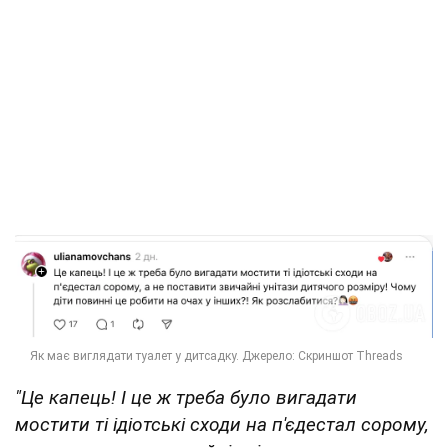
"Це капець! І це ж треба було вигадати
мостити ті ідіотські сходи на п'єдестал сорому,