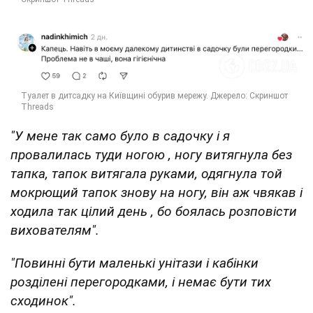
"У мене так само було в садочку і я
провалилась туди ногою , ногу витягнула без
тапка, тапок витягала руками, одягнула той
мокрющий тапок знову на ногу, він аж чвякав і
ходила так цілий день , бо боялась розповісти
вихователям".
"Повинні бути маленькі унітази і кабінки
розділені перегородками, і немає бути тих
сходинок".