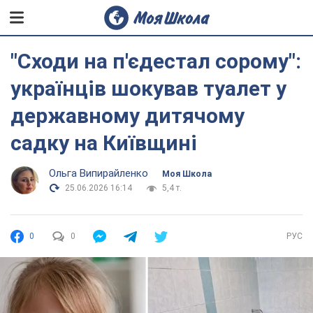
"Сходи на п'єдестал сорому":
українців шокував туалет у
державному дитячому
садку на Київщині
Ольга Випирайленко
Моя Школа
25.06.2026 16:14
5,4 т.
0
0
РУС