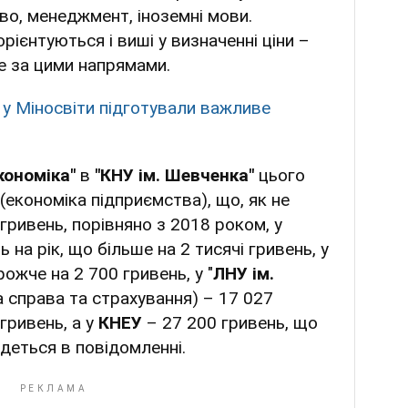
во, менеджмент, іноземні мови.
рієнтуються і виші у визначенні ціни –
е за цими напрямами.
: у Міносвіти підготували важливе
кономіка"
в
"КНУ ім. Шевченка"
цього
(економіка підприємства), що, як не
гривень, порівняно з 2018 роком, у
 на рік, що більше на 2 тисячі гривень, у
ожче на 2 700 гривень, у "
ЛНУ ім.
а справа та страхування) – 17 027
гривень, а у
КНЕУ
– 27 200 гривень, що
йдеться в повідомленні.