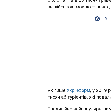
біологів – від 20 тисяч грив
англійською мовою – понад 
В
Як пише
Укрінформ
, у 2019 
тисяч абітурієнтів, які пода
Традиційно найпопулярнішим