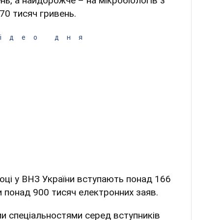
ень, а найдорожче – на мікробіологів з
70 тисяч гривень.
ідео дня
році у ВНЗ України вступають понад 166
ли понад 900 тисяч електронних заяв.
и спеціальностями серед вступників