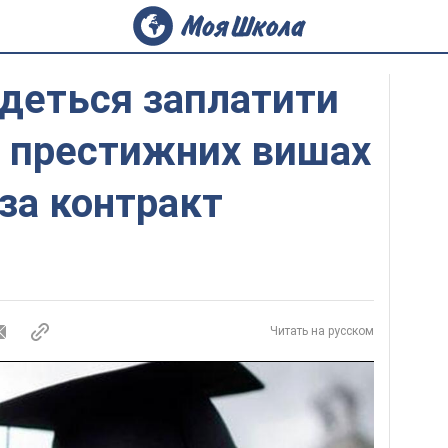
деться заплатити
у престижних вишах
 за контракт
Читать на русском