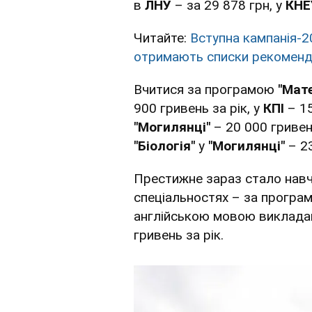
в
ЛНУ
– за 29 878 грн, у
КНЕ
Читайте:
Вступна кампанія-20
отримають списки рекомен
Вчитися за програмою
"Мат
900 гривень за рік, у
КПІ
– 15
"Могилянці"
– 20 000 гривен
"Біологія"
у
"Могилянці"
– 23
Престижне зараз стало навча
спеціальностях – за програ
англійською мовою виклада
гривень за рік.