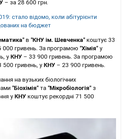
У
– за 28 600 грн.
19: стало відомо, коли абітурієнти
дованих на бюджет
ематика"
в
"КНУ ім. Шевченка"
коштує 33
 000 гривень. За програмою
"Хімія"
у
ь, у
КНУ
– 33 900 гривень. За програмою
 500 гривень, у
КНУ
– 23 900 гривень.
ння на вузьких біологічних
мами
"Біохімія"
та
"Мікробіологія"
з
ння у
КНУ
коштує рекордні 71 500