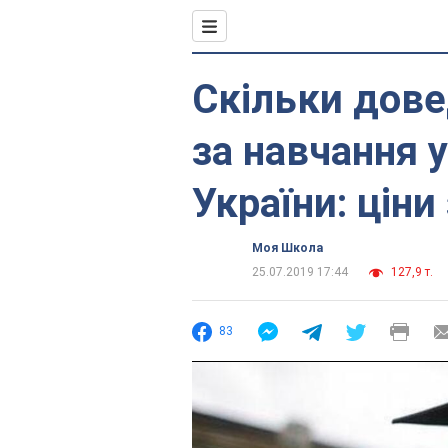
Скільки дове
за навчання 
України: ціни
Моя Школа
25.07.2019 17:44
127,9 т.
83