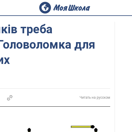
иків треба
 Головоломка для
их
Читать на русском