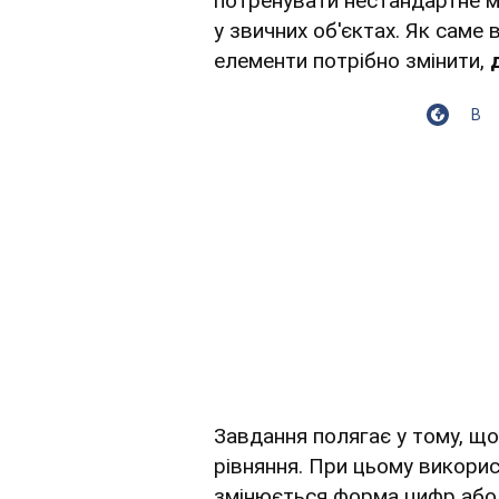
потренувати нестандартне м
у звичних об'єктах. Як саме
елементи потрібно змінити,
В
Завдання полягає у тому, щ
рівняння. При цьому викорис
змінюється форма цифр або 