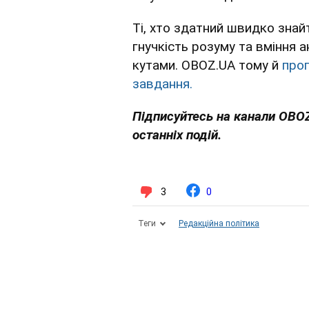
Ті, хто здатний швидко зна
гнучкість розуму та вміння а
кутами. OBOZ.UA тому й
про
завдання.
Підписуйтесь на канали OBO
останніх подій.
3
0
Теги
Редакційна політика