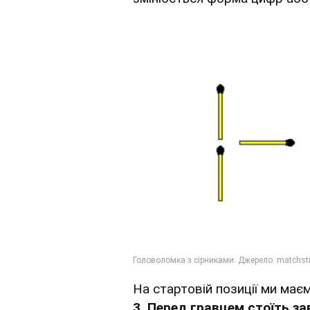
На стартовій позиції ми ма
3. Перед гравцем стоїть 