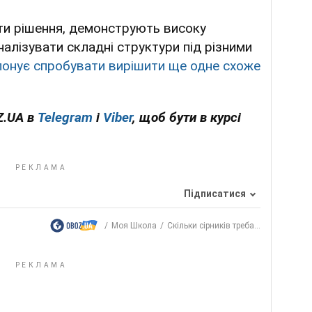
йти рішення, демонструють високу
налізувати складні структури під різними
понує спробувати вирішити ще одне схоже
Z.UA в
Telegram
і
Viber
, щоб бути в курсі
Підписатися
Моя Школа
Скільки сірників треба...