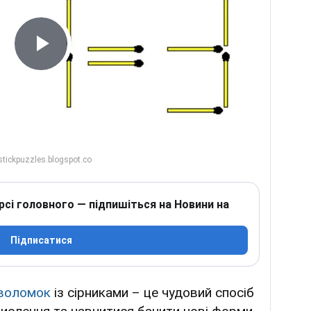
Play Video
рсі головного — підпишіться на Новини на
Підписатися
воломок
із сірниками – це чудовий спосіб