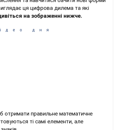
ислення та навчитися бачити нові форми
 виглядає ця цифрова дилема та які
дивіться на зображенні нижче.
ідео дня
об отримати правильне математичне
товуються ті самі елементи, але
знаків.