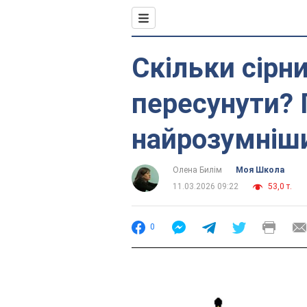
Скільки сірн
пересунути?
найрозумніш
Олена Билім
Моя Школа
11.03.2026 09:22
53,0 т.
0