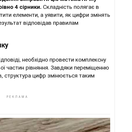
івно 4 сірники.
Складність полягає в
тити елементи, а уявити, як цифри змінять
результат відповідав правилам
мку
дповіді, необхідно провести комплексну
вої частин рівняння. Завдяки переміщенню
в, структура цифр змінюється таким