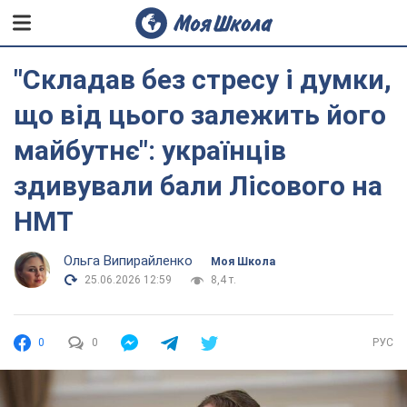
"Складав без стресу і думки,
що від цього залежить його
майбутнє": українців
здивували бали Лісового на
НМТ
Ольга Випирайленко
Моя Школа
25.06.2026 12:59
8,4 т.
0
0
РУС