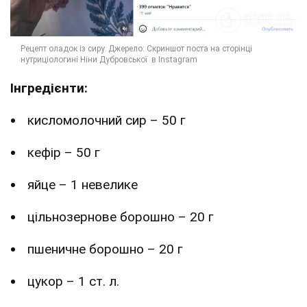
Інгредієнти:
кисломолочний сир – 50 г
кефір – 50 г
яйце – 1 невелике
цільнозернове борошно – 20 г
пшеничне борошно – 20 г
цукор – 1 ст. л.