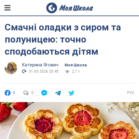
Смачні оладки з сиром та
полуницею: точно
сподобаються дітям
Катерина Ягович
Моя Школа
31.05.2026 20:45
2,1 т.
0
0
РУС