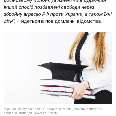
російському полоні, ув’язнені чи в будь-який
інший спосіб позбавлені свободи через
збройну агресію РФ проти України, а також їхні
діти",
– йдеться в повідомленні відомства.