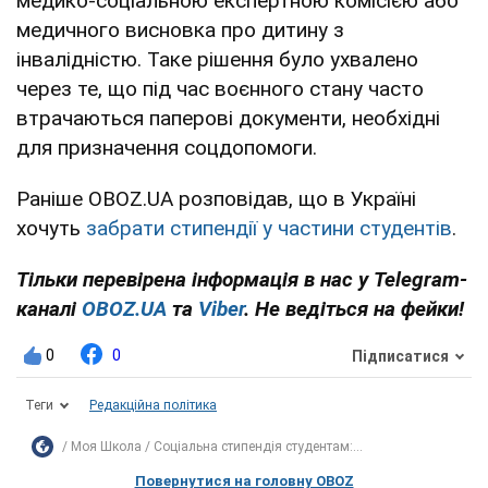
медико-соціальною експертною комісією або
медичного висновка про дитину з
інвалідністю. Таке рішення було ухвалено
через те, що під час воєнного стану часто
втрачаються паперові документи, необхідні
для призначення соцдопомоги.
Раніше OBOZ.UA розповідав, що в Україні
хочуть
забрати стипендії у частини студентів
.
Тільки перевірена інформація в нас у Telegram-
каналі
OBOZ.UA
та
Viber
. Не ведіться на фейки!
0
0
Підписатися
Теги
Редакційна політика
Моя Школа
Соціальна стипендія студентам:...
Повернутися на головну OBOZ