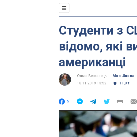
Студенти з С
відомо, які 
американці
Ольга Веркалець
Моя Школа
18.11.2019 13:52
11,8 т.
5