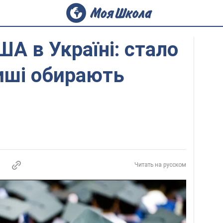
ША в Україні: стало
виші обирають
Читать на русском