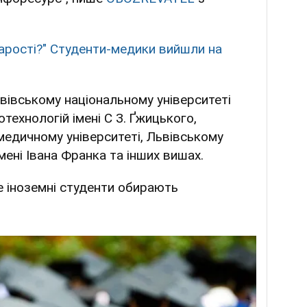
арості?" Студенти-медики вийшли на
вівському національному університеті
технологій імені С З. Ґжицького,
едичному університеті, Львівському
мені Івана Франка та інших вишах.
е іноземні студенти обирають