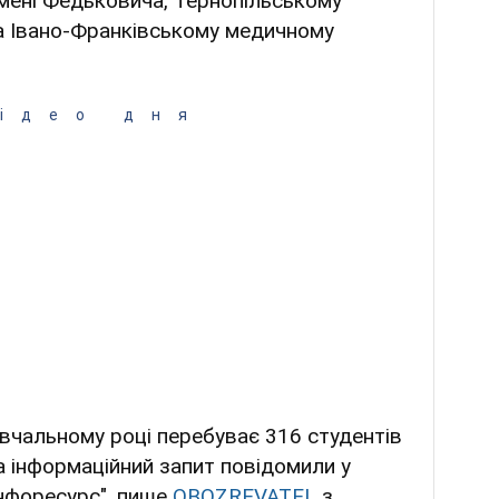
імені Федьковича, Тернопільському
та Івано-Франківському медичному
ідео дня
навчальному році перебуває 316 студентів
на інформаційний запит повідомили у
нфоресурс", пише
OBOZREVATEL
з