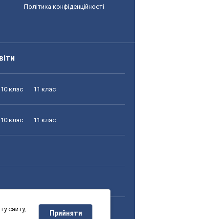
Політика конфіденційності
віти
10 клас
11 клас
10 клас
11 клас
у сайту,
10 клас
11 клас
Прийняти