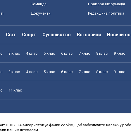
Команда
Правова інформація
ті
Документи
Редакційна політика
Світ
Спорт
Суспільство
Всі новини
Новини ос
ас
3 клас
4 клас
5 клас
6 клас
7 клас
8 клас
9 клас
ас
3 клас
4 клас
5 клас
6 клас
7 клас
8 клас
9 клас
ас
11 клас
йт OBOZ.UA використовує файли cookie, щоб забезпечити належну робот
ас
3 клас
4 клас
5 клас
6 клас
7 клас
8 клас
9 клас
дали вашим інтересам.