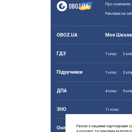
Про компанію
Реклама на сай
OBOZ.UA
Моя Школа
ГДЗ
1 клас
2 кл
Підручники
1 клас
2 кл
ДПА
4 клас
9 кл
ЗНО
11 клас
Разом з нашими партнерами са
Онлайн уроки
1 клас
2 кл
а контент та реклама відпові