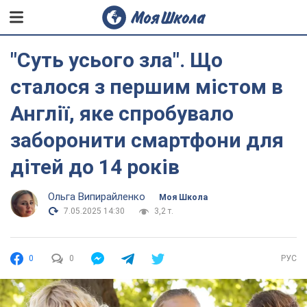
"Суть усього зла". Що
сталося з першим містом в
Англії, яке спробувало
заборонити смартфони для
дітей до 14 років
Ольга Випирайленко
Моя Школа
7.05.2025 14:30
3,2 т.
0
0
РУС