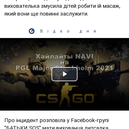
вихователька змусила дітей робити їй масаж,
який вони ще повинні заслужити.
Відео дня
Play Video
Про інцидент розповіла у Facebook-групі
"БАТЬКИ SOS" мати вихованця дитсадка