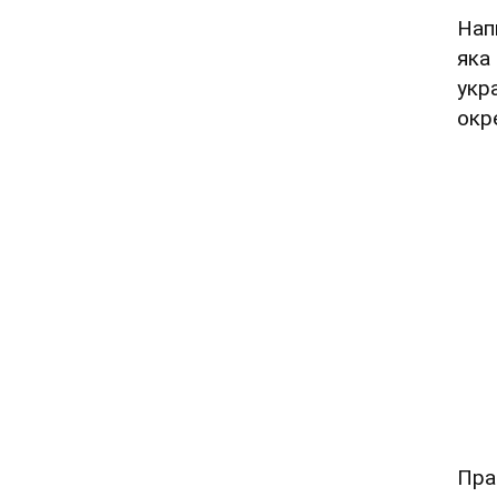
Нап
яка
укр
окре
Пра