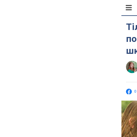
Ті
по
шк
0