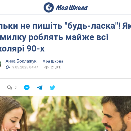
льки не пишіть "будь-ласка"! Я
милку роблять майже всі
олярі 90-х
Анна Боклажук
Моя Школа
9.05.2025 04:47
21,0 т.
0