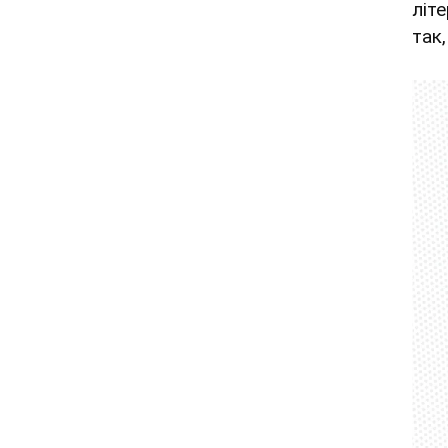
літ
так,