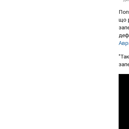
Поп
що 
зап
деф
Авр
"Так
запе