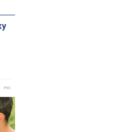
ку
РУС