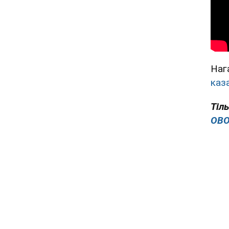
Наг
каз
Тіл
OBO