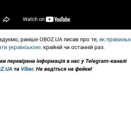
адуємо, раніше OBOZ.UA писав про те,
як правиль
ати українською:
крайній чи останній раз.
ьки перевірена інформація в нас у Telegram-каналі
Z.UA
та
Viber
. Не ведіться на фейки!