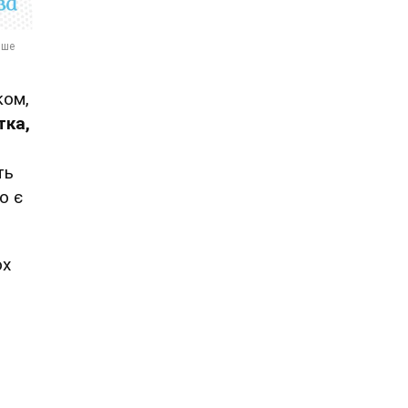
ком,
тка,
ть
о є
ох