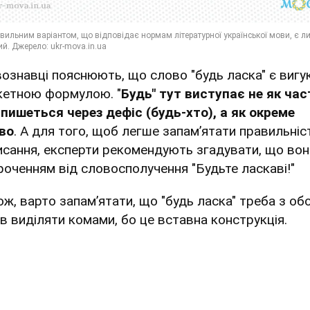
ознавці пояснюють, що слово "будь ласка" є вигу
кетною формулою. "
Будь" тут виступає не як час
 пишеться через дефіс (будь-хто), а як окреме
во
. А для того, щоб легше запам’ятати правильніс
исання, експерти рекомендують згадувати, що вон
роченням від словосполучення "Будьте ласкаві!"
ож, варто запам’ятати, що "будь ласка" треба з об
ів виділяти комами, бо це вставна конструкція.