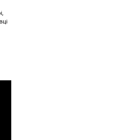
і,
вці