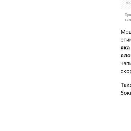
Мов
ети
яка
сло
нап
ско
Так
бок