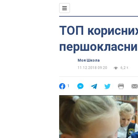
ТОП корисних
першокласни
Моя Школа
11.12.2018 09:20
6,2 т.
1