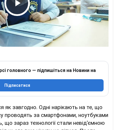
Play Video
рсі головного — підпишіться на Новини на
Підписатися
 як завгодно. Одні нарікають на те, що
асу проводять за смартфонами, ноутбуками
ь, що зараз технології стали невід'ємною