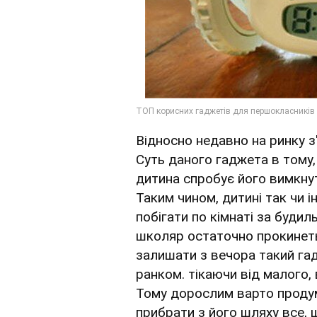
Відносно недавно на ринку з
Суть даного гаджета в тому,
дитина спробує його вимкнут
Таким чином, дитині так чи і
побігати по кімнаті за буди
школяр остаточно прокинеть
залишати з вечора такий гад
ранком. тікаючи від малого, 
Тому дорослим варто проду
прибрати з його шляху все,