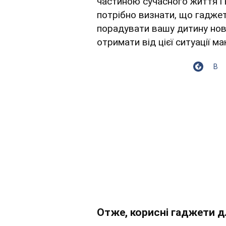
частиною сучасного життя і в
потрібно визнати, що гаджет
порадувати вашу дитину но
отримати від цієї ситуації м
В
Отже, корисні гаджети 