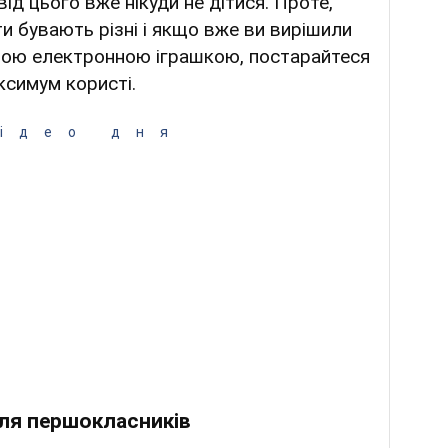
ід цього вже нікуди не дітися. Проте,
и бувають різні і якщо вже ви вирішили
вою електронною іграшкою, постарайтеся
аксимум користі.
ідео дня
для першокласників