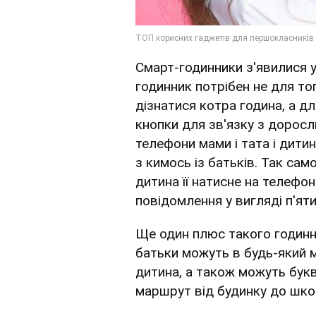
Смарт-годинники з'явилися у
годинник потрібен не для то
дізнатися котра година, а дл
кнопки для зв'язку з доросл
телефони мами і тата і дити
з кимось із батьків. Так сам
дитина її натисне на телефо
повідомлення у вигляді п'ят
Ще один плюс такого годинни
батьки можуть в будь-який 
дитина, а також можуть букв
маршрут від будинку до школ