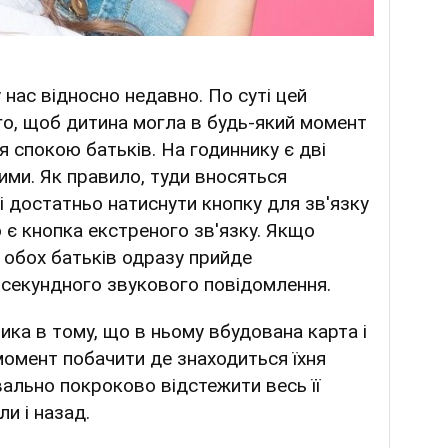
 нас відносно недавно. По суті цей
го, щоб дитина могла в будь-який момент
я спокою батьків. На годиннику є дві
ими. Як правило, туди вносяться
ні достатньо натиснути кнопку для зв'язку
о є кнопка екстреного зв'язку. Якщо
н обох батьків одразу прийде
исекундного звукового повідомлення.
ка в тому, що в ньому вбудована карта і
момент побачити де знаходиться їхня
ально покроково відстежити весь її
и і назад.