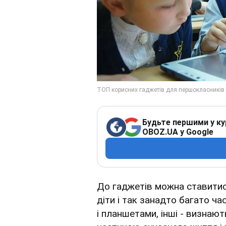
Будьте першими у ку
OBOZ.UA у Google
До гаджетів можна ставитися
діти і так занадто багато ч
і планшетами, інші - визнают