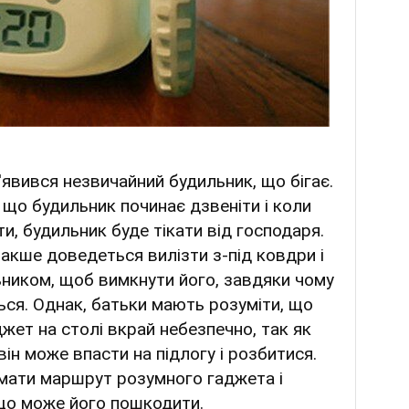
'явився незвичайний будильник, що бігає.
 що будильник починає дзвеніти і коли
и, будильник буде тікати від господаря.
накше доведеться вилізти з-під ковдри і
льником, щоб вимкнути його, завдяки чому
ся. Однак, батьки мають розуміти, що
жет на столі вкрай небезпечно, так як
він може впасти на підлогу і розбитися.
мати маршрут розумного гаджета і
 що може його пошкодити.