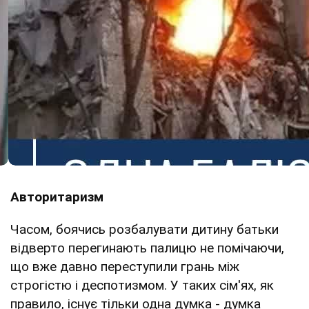
Авторитаризм
Часом, боячись розбалувати дитину батьки
відверто перегинають палицю не помічаючи,
що вже давно переступили грань між
строгістю і деспотизмом. У таких сім'ях, як
правило, існує тільки одна думка - думка