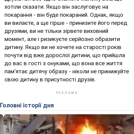
хотіли сказати. Якщо він заслуговує на
покарання - він буде покараний. Однак, якщо
ви вилаєте, а ще гірше - принизите його перед
друзями, ви не тільки зірвете виховний
момент, але і ризикуєте серйозно образити
дитину. Якщо ви не хочете на старості років
почути від вже дорослої дитини, що прийшла
до вас в гості з онуками, що вона все життя
пам'ятає дитячу образу - ніколи не принижуйте
свою дитину в присутності друзів.
Головні історії дня