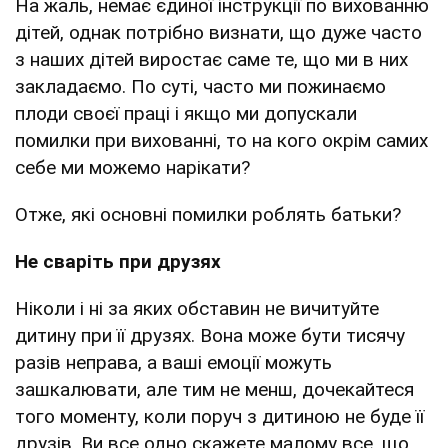
На жаль, немає єдиної інструкції по вихованню
дітей, однак потрібно визнати, що дуже часто
з наших дітей виростає саме те, що ми в них
закладаємо. По суті, часто ми пожинаємо
плоди своєї праці і якщо ми допускали
помилки при вихованні, то на кого окрім самих
себе ми можемо нарікати?
Отже, які основні помилки роблять батьки?
Не сваріть при друзях
Ніколи і ні за яких обставин не вичитуйте
дитину при її друзях. Вона може бути тисячу
разів неправа, а ваші емоції можуть
зашкалювати, але тим не менш, дочекайтеся
того моменту, коли поруч з дитиною не буде її
друзів. Ви все одно скажете малому все, що