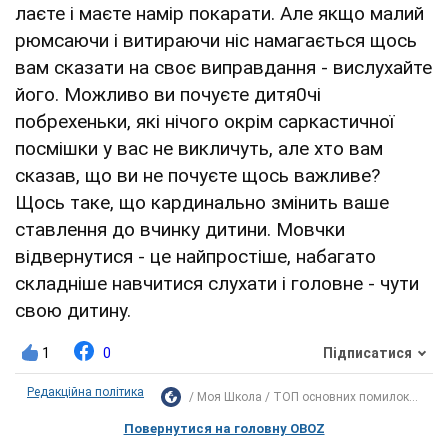
лаєте і маєте намір покарати. Але якщо малий
рюмсаючи і витираючи ніс намагається щось
вам сказати на своє виправдання - вислухайте
його. Можливо ви почуєте дитя0чі
побрехеньки, які нічого окрім саркастичної
посмішки у вас не викличуть, але хто вам
сказав, що ви не почуєте щось важливе?
Щось таке, що кардинально змінить ваше
ставлення до вчинку дитини. Мовчки
відвернутися - це найпростіше, набагато
складніше навчитися слухати і головне - чути
свою дитину.
1
0
Підписатися
Редакційна політика
Моя Школа
ТОП основних помилок...
Повернутися на головну OBOZ