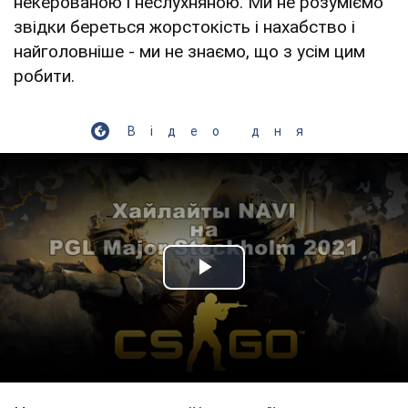
некерованою і неслухняною. Ми не розуміємо
звідки береться жорстокість і нахабство і
найголовніше - ми не знаємо, що з усім цим
робити.
Відео дня
Play Video