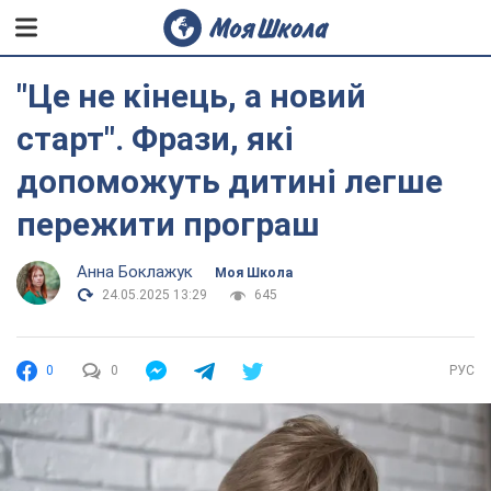
"Це не кінець, а новий
старт". Фрази, які
допоможуть дитині легше
пережити програш
Анна Боклажук
Моя Школа
24.05.2025 13:29
645
0
0
РУС