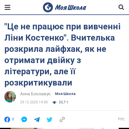
"Це не працює при вивченні
Ліни Костенко". Вчителька
розкрила лайфхак, як не
отримати двійку з
літератури, але її
розкритикували
Анна Боклажук
Моя Школа
29.12.2025 19:00
33,7 т.
0
РУС