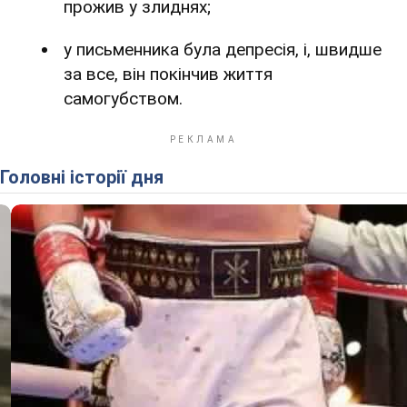
прожив у злиднях;
у письменника була депресія, і, швидше
за все, він покінчив життя
самогубством.
Головні історії дня