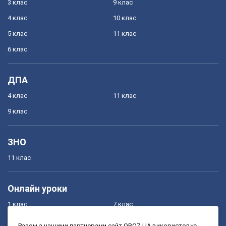
3 клас
9 клас
4 клас
10 клас
5 клас
11 клас
6 клас
ДПА
4 клас
11 клас
9 клас
ЗНО
11 клас
Онлайн уроки
1 клас
7 клас
2 клас
8 клас
Разом з нашими партнерами сайт OBOZ.UA використовує