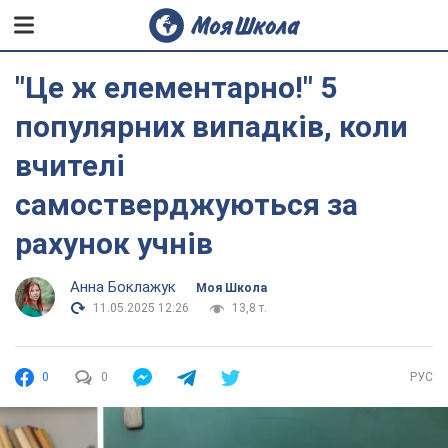
"Це ж елементарно!" 5
популярних випадків, коли
вчителі
самостверджуються за
рахунок учнів
Анна Боклажук
Моя Школа
11.05.2025 12:26
13,8 т.
0
0
РУС