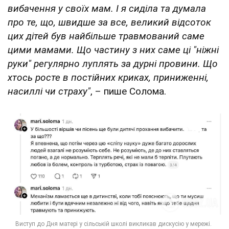
вибачення у своїх мам. І я сиділа та думала
про те, що, швидше за все, великий відсоток
цих дітей був найбільше травмований саме
цими мамами. Що частину з них саме ці "ніжні
руки" регулярно луплять за дурні провини. Що
хтось росте в постійних криках, приниженні,
насиллі чи страху"
, – пише Солома.