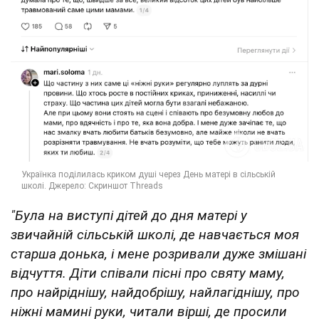
"Була на виступі дітей до дня матері у
звичайній сільській школі, де навчається моя
старша донька, і мене розривали дуже змішані
відчуття. Діти співали пісні про святу маму,
про найріднішу, найдобрішу, найлагіднішу, про
ніжні мамині руки, читали вірші, де просили