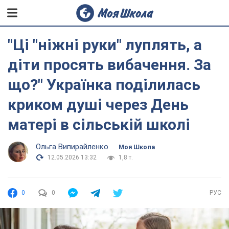
"Ці "ніжні руки" луплять, а
діти просять вибачення. За
що?" Українка поділилась
криком душі через День
матері в сільській школі
Ольга Випирайленко
Моя Школа
12.05.2026 13:32
1,8 т.
0
0
РУС