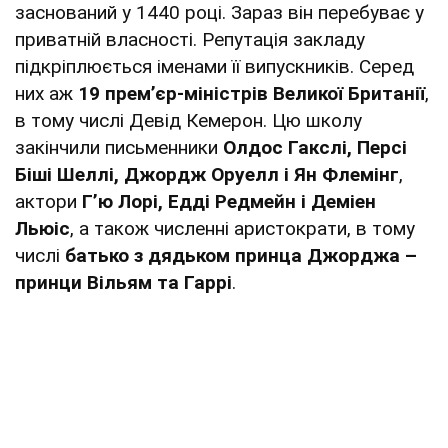
заснований у 1440 році. Зараз він перебуває у
приватній власності. Репутація закладу
підкріплюється іменами її випускників. Серед
них аж
19 прем’єр-міністрів Великої Британії
,
в тому числі Девід Кемерон. Цю школу
закінчили письменники
Олдос Гакслі, Персі
Біші Шеллі, Джордж Оруелл і Ян Флемінг
,
актори
Г’ю Лорі, Едді Редмейн і Деміен
Льюіс
, а також численні аристократи, в тому
числі
батько з дядьком принца Джорджа –
принци Вільям та Гаррі
.