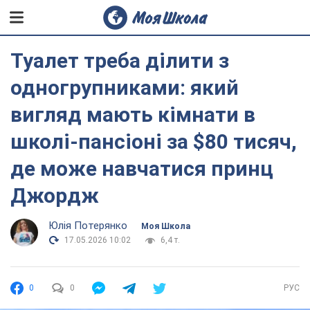
Туалет треба ділити з
одногрупниками: який
вигляд мають кімнати в
школі-пансіоні за $80 тисяч,
де може навчатися принц
Джордж
Юлія Потерянко
Моя Школа
17.05.2026 10:02
6,4 т.
0
0
РУС