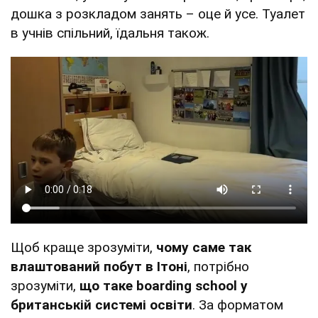
дошка з розкладом занять – оце й усе. Туалет
в учнів спільний, їдальня також.
Щоб краще зрозуміти,
чому саме так
влаштований побут в Ітоні
, потрібно
зрозуміти,
що таке boarding school у
британській системі освіти
. За форматом