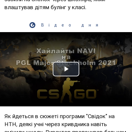
влаштував дітям булінг у класі.
Відео дня
Play Video
Як йдеться в сюжеті програми "Свідок" на
НТН, деякі учні через кривдника навіть