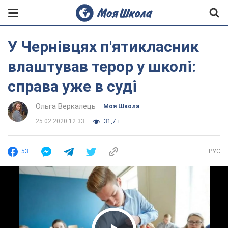
У Чернівцях п'ятикласник
влаштував терор у школі:
справа уже в суді
Ольга Веркалець
Моя Школа
25.02.2020 12:33
31,7 т.
53
РУС