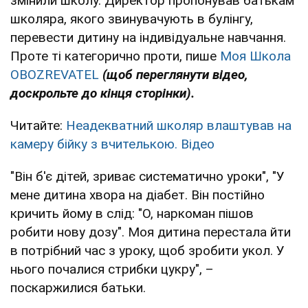
змінили школу. Директор пропонував батькам
школяра, якого звинувачують в булінгу,
перевести дитину на індивідуальне навчання.
Проте ті категорично проти, пише
Моя Школа
OBOZREVATEL
(щоб переглянути відео,
доскрольте до кінця сторінки).
Читайте:
Неадекватний школяр влаштував на
камеру бійку з вчителькою. Відео
"Він б'є дітей, зриває систематично уроки", "У
мене дитина хвора на діабет. Він постійно
кричить йому в слід: "О, наркоман пішов
робити нову дозу". Моя дитина перестала йти
в потрібний час з уроку, щоб зробити укол. У
нього почалися стрибки цукру", –
поскаржилися батьки.