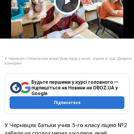
Play Video
Будьте першими у курсі головного —
підпишіться на Новини на OBOZ.UA у
Google
Підписатися
У Чернівцях батьки учнів 5-го класу ліцею №2
забили на сполох через школяра, який