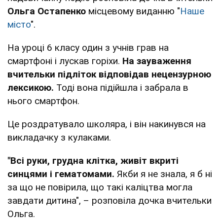
Ольга Остапенко
місцевому виданню "
Наше
місто
".
На уроці 6 класу один з учнів грав на
смартфоні і лускав горіхи.
На зауваження
вчительки підліток відповідав нецензурною
лексикою.
Тоді вона підійшла і забрала в
нього смартфон.
Це роздратувало школяра, і він накинувся на
викладачку з кулаками.
"Всі руки, грудна клітка, живіт вкриті
синцями і гематомами.
Якби я не знала, я б ні
за що не повірила, що такі каліцтва могла
завдати дитина", – розповіла дочка вчительки
Ольга.