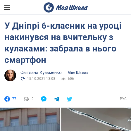
У Дніпрі 6-класник на уроці
накинувся на вчительку з
кулаками: забрала в нього
смартфон
Світлана Кузьменко
Моя Школа
15.10.2021 13:08
606
77
0
РУС