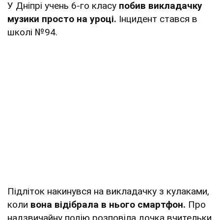
У Дніпрі учень 6-го класу
побив викладачку
музики просто на уроці.
Інцидент стався в
школі №94.
Підліток накинувся на викладачку з кулаками,
коли
вона відібрала в нього смартфон.
Про
надзвичайну подію розповіла дочка вчительки