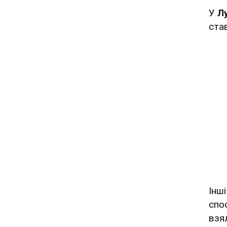
У
Л
ста
Інш
спо
взя