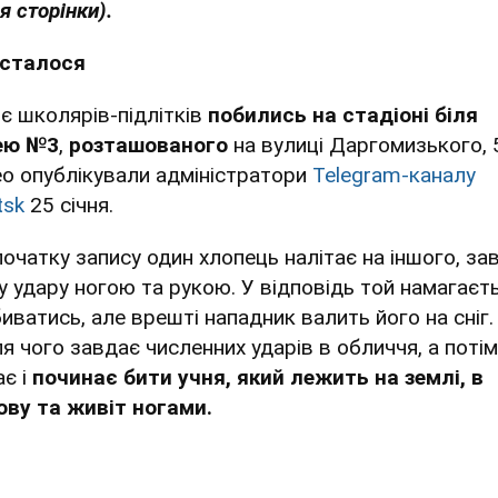
я сторінки).
сталося
є школярів-підлітків
побились на стадіоні біля
ею №3
,
розташованого
на вулиці Даргомизького, 
ео опублікували адміністратори
Telegram-каналу
tsk
25 січня.
початку запису один хлопець налітає на іншого, за
у удару ногою та рукою. У відповідь той намагаєт
биватись, але врешті нападник валить його на сніг.
ля чого завдає численних ударів в обличчя, а потім
ає і
починає бити учня, який лежить на землі, в
ову та живіт ногами.