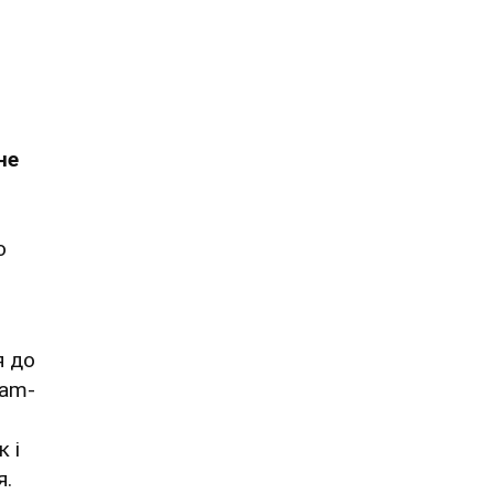
не
о
я
я до
ram-
к і
я.