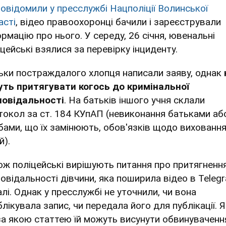
повідомили у пресслужбі Нацполіції Волинської
асті
, відео правоохоронці бачили і зареєстрували
ормацію про нього. У середу, 26 січня, ювенальні
іцейські взялися за перевірку інциденту.
ьки постраждалого хлопця написали заяву, однак
уть притягувати когось до кримінальної
повідальності
. На батьків іншого учня склали
токол за ст. 184 КУпАП (невиконання батьками аб
бами, що їх замінюють, обов'язків щодо вихованн
й).
ож поліцейські вирішують питання про притягненн
повідальності дівчини, яка поширила відео в Teleg
алі. Однак у пресслужбі не уточнили, чи вона
лікувала запис, чи передала його для публікації. Я
 за якою статтею їй можуть висунути обвинуваченн