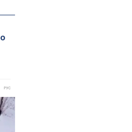
по
РУС