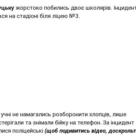
уцьку
жорстоко побились двоє школярів. Інциден
вся на стадіоні біля ліцею №3.
і учні не намагались розборонити хлопців, лише
стерігали та знімали бійку на телефон. За інцидент
лися поліцейські
(щоб подивитись відео, доскрольт