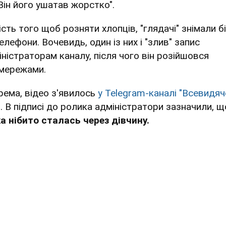
Він його ушатав жорстко".
сть того щоб розняти хлопців, "глядачі" знімали б
елефони. Вочевидь, один із них і "злив" запис
іністраторам каналу, після чого він розійшовся
мережами.
рема, відео з'явилось
у Telegram-каналі "Всевидяч
"
. В підписі до ролика адміністратори зазначили, щ
ка нібито сталась через дівчину.