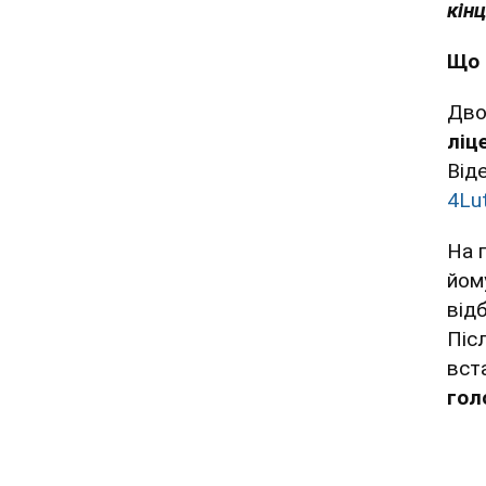
кінц
Що 
Дво
ліц
Від
4Lu
На 
йом
від
Піс
вст
гол