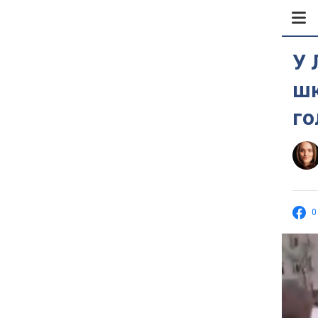
У 
шк
го
0