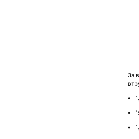
За 
втр
"
"
"