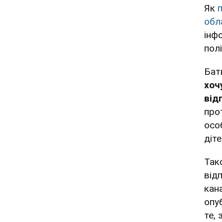
Як
обл
інф
пол
Бат
хоч
від
про
осо
діте
Так
від
кан
опуб
те,