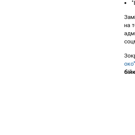
"
Замі
на т
адм
соц
Зок
око
бій