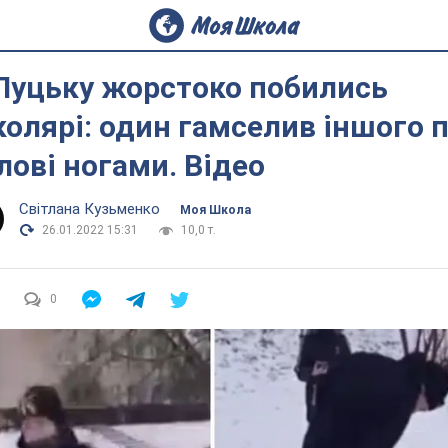
Луцьку жорстоко побились
олярі: один гамселив іншого 
лові ногами. Відео
Світлана Кузьменко
Моя Школа
26.01.2022 15:31
10,0 т.
0