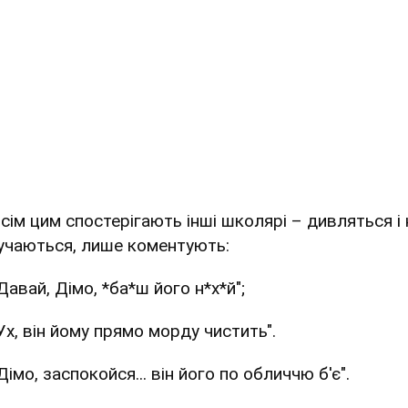
всім цим спостерігають інші школярі – дивляться і 
учаються, лише коментують:
Давай, Дімо, *ба*ш його н*х*й";
Ух, він йому прямо морду чистить".
Дімо, заспокойся... він його по обличчю б'є".