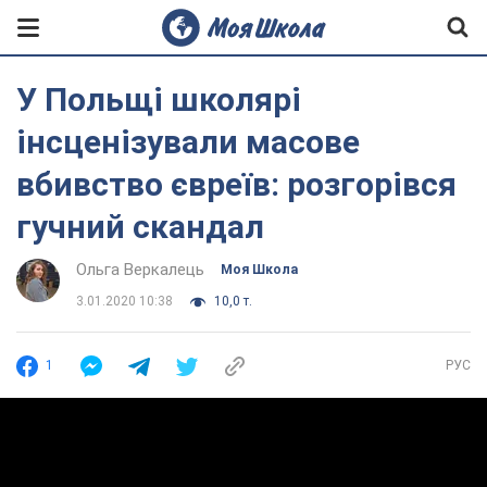
У Польщі школярі
інсценізували масове
вбивство євреїв: розгорівся
гучний скандал
Ольга Веркалець
Моя Школа
3.01.2020 10:38
10,0 т.
1
РУС