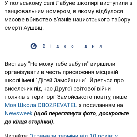
У польському селі Лабуне школярі виступили з
танцювальним номером, в якому відбулося
масове вбивство в’язнів нацистського табору
смерті Аушвіц.
Відео дня
Виставу "Не можу тебе забути" вирішили
організувати в честь присвоєння місцевій
школі імені "Дітей Замойщини". Йдеться про
виселених під час Другої світової війни
поляків з території Замойського повіту, пише
Моя Школа OBOZREVATEL
з посиланням на
Newsweek
(щоб переглянути фото, доскрольте
до кінця сторінки).
Читайте:
Отримали терміни від 10 років: у