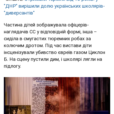
"ДНР" вирішили долю українських школярів-
"диверсантів"
Частина дітей зображувала офіцерів-
наглядачів СС у відповідній формі, інша –
сиділа в смугастих тюремних робах за
колючим дротом. Під час вистави діти
інсценізували убивство євреїв газом Циклон
Б. На сцену пустили дим, і школярі лягли на
підлогу.