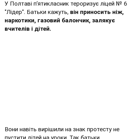
У Полтаві п’ятикласник тероризує ліцей № 6
"Лідер". Батьки кажуть,
він приносить ніж,
наркотики, газовий балончик, залякує
вчителів і дітей.
Вони навіть вирішили на знак протесту не
пустити дітей на уроки. Так батьки