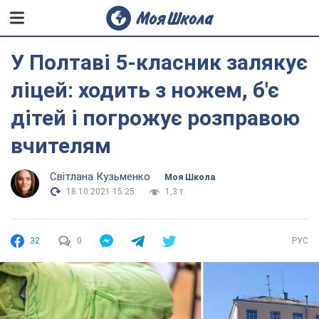
У Полтаві 5-класник залякує
ліцей: ходить з ножем, б'є
дітей і погрожує розправою
вчителям
Світлана Кузьменко
Моя Школа
18.10.2021 15:25
1,3 т.
32
0
РУС