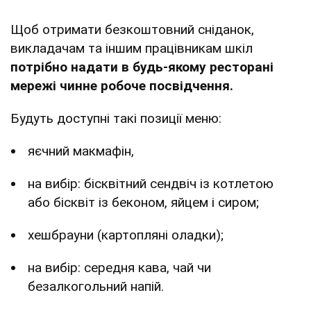
Щоб отримати безкоштовний сніданок,
викладачам та іншим працівникам шкіл
потрібно надати в будь-якому ресторані
мережі чинне робоче посвідчення.
Будуть доступні такі позиції меню:
яєчний макмафін,
на вибір: бісквітний сендвіч із котлетою
або бісквіт із беконом, яйцем і сиром;
хешбрауни (картопляні оладки);
на вибір: середня кава, чай чи
безалкогольний напій.