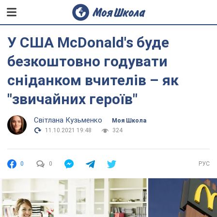
У США McDonald's буде
безкоштовно годувати
сніданком вчителів – як
"звичайних героїв"
Світлана Кузьменко
Моя Школа
11.10.2021 19:48
324
0
0
РУС