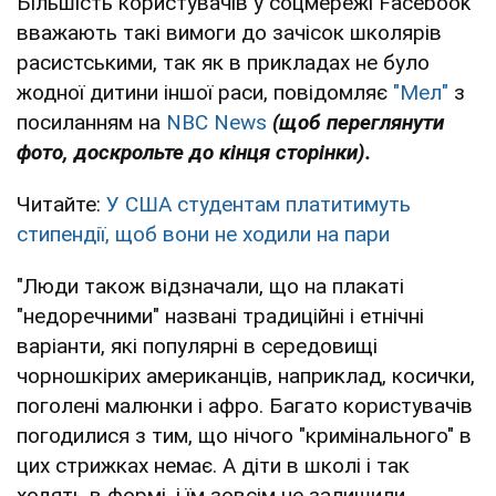
Більшість користувачів у соцмережі Facebook
вважають такі вимоги до зачісок школярів
расистськими, так як в прикладах не було
жодної дитини іншої раси, повідомляє
"Мел"
з
посиланням на
NBC News
(щоб переглянути
фото, доскрольте до кінця сторінки).
Читайте:
У США студентам платитимуть
стипендії, щоб вони не ходили на пари
"Люди також відзначали, що на плакаті
"недоречними" названі традиційні і етнічні
варіанти, які популярні в середовищі
чорношкірих американців, наприклад, косички,
поголені малюнки і афро. Багато користувачів
погодилися з тим, що нічого "кримінального" в
цих стрижках немає. А діти в школі і так
ходять в формі, і їм зовсім не залишили