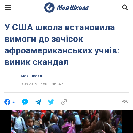
У США школа встановила
вимоги до зачісок
афроамериканських учнів:
виник скандал
Моя Школа
9.08.2019 17:50
4,6 т.
2
РУС