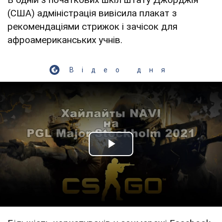
(США) адміністрація вивісила плакат з
рекомендаціями стрижок і зачісок для
афроамериканських учнів.
Відео дня
Play Video