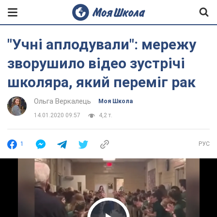
"Учні аплодували": мережу
зворушило відео зустрічі
школяра, який переміг рак
Ольга Веркалець
Моя Школа
14.01.2020 09:57
4,2 т.
1
РУС