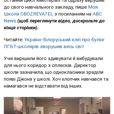
останній цикл хіміотерапі та одразу вирушив
до свого навчального закладу, пише
Моя
Школа OBOZREVATEL
з посиланням на
ABC
News
(щоб переглянути відео, доскрольте до
кінця сторінки).
Читайте:
Україно-білоруський кліп про булінг
ЛГБТ-школярів зворушив весь світ
Учні вирішили його здивувати й вибудували
для нього коридор з оплесків. Директор
школи зазначила, що однокласники зраділи
появі Джона у школі. Хоч хлопчик навчався та
намагався не відставати від інших.