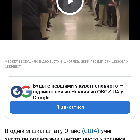
Play Video
Будьте першими у курсі головного —
підпишіться на Новини на OBOZ.UA у
Google
Підписатися
В одній зі шкіл штату Огайо
(США)
учні
зустріли оплесками шестирічного хлопчика