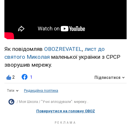
Як повідомляв
OBOZREVATEL
,
лист до
святого Миколая
маленької українки з СРСР
зворушив мережу.
2
1
Підписатися
Теги
Редакційна політика
Моя Школа
"Учні аплодували": мережу...
Повернутися на головну OBOZ