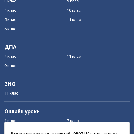
3 клас
9 клас
4 клас
10 клас
5 клас
11 клас
6 клас
ДПА
4 клас
11 клас
9 клас
ЗНО
11 клас
Онлайн уроки
1 клас
7 клас
2 клас
8 клас
Разом з нашими партнерами сайт OBOZ.UA використовує