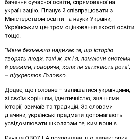
бачення сучасної освіти, спрямованої на
українізацію. Планує й співпрацювати з
Міністерством освіти та науки України,
Українським центром оцінювання якості освіти
тощо.
"Мене безмежно надихає те, що історію
творять люди, такі ж, як і я, ламаючи системи
й режими, говорячи, коли їм затикають рота",
– підкреслює Головко.
Додає, що головне – залишатися українцями,
зі своїм корінням, ідентичністю, знаннями
історії, звичаїв та традицій. За словами
дівчини, українські предмети допомагають
усвідомлювати школярам те, ким вони є.
Раніше OBOZ.UA розповідав, що ​директорка