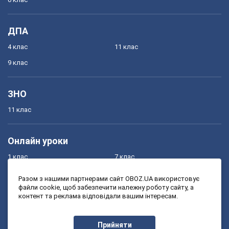
ДПА
4 клас
11 клас
9 клас
ЗНО
11 клас
Онлайн уроки
1 клас
7 клас
2 клас
8 клас
Разом з нашими партнерами сайт OBOZ.UA використовує
файли cookie, щоб забезпечити належну роботу сайту, а
3 клас
9 клас
контент та реклама відповідали вашим інтересам.
4 клас
10 клас
5 клас
11 клас
Прийняти