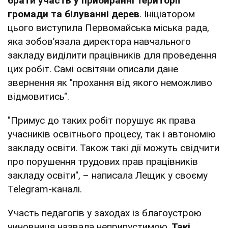
брати участь у прибиранні території
громади та білуванні дерев
. Ініціатором
цього виступила Первомайська міська рада,
яка зобов’язала директора навчального
закладу виділити працівників для проведення
цих робіт. Самі освітяни описали дане
звернення як "прохання від якого неможливо
відмовитись".
"Примус до таких робіт порушує як права
учасників освітнього процесу, так і автономію
закладу освіти. Також такі дії можуть свідчити
про порушення трудових прав працівників
закладу освіти", – написала Лещик у своєму
Telegram-каналі.
Участь педагогів у заходах із благоустрою
чиновниця назвала неприпустимою.
Такі