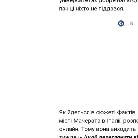
університетах добре налаго
паніці ніхто не піддався.
В
Як йдеться в сюжеті Фактів 
місті Мачерата в Італії, роз
онлайн. Тому вона виходить 
тиждень
(щоб переглянути ві