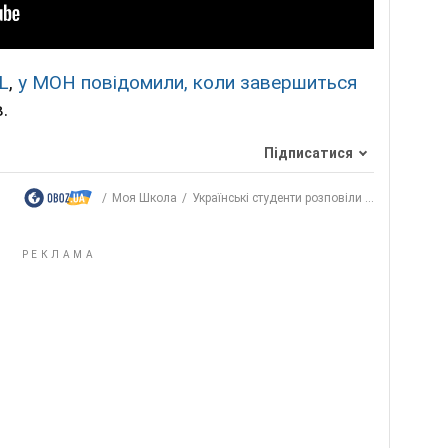
L
,
у МОН повідомили, коли завершиться
.
Підписатися
Моя Школа
Українські студенти розповіли ...