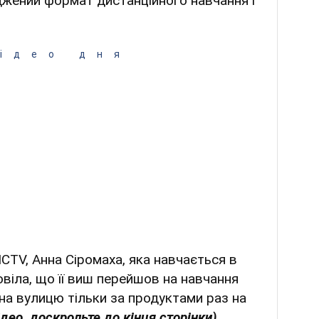
джений формат дистанційного навчання і
ідео дня
ICTV, Анна Сіромаха, яка навчається в
повіла, що її виш перейшов на навчання
на вулицю тільки за продуктами раз на
део, доскрольте до кінця сторінки).