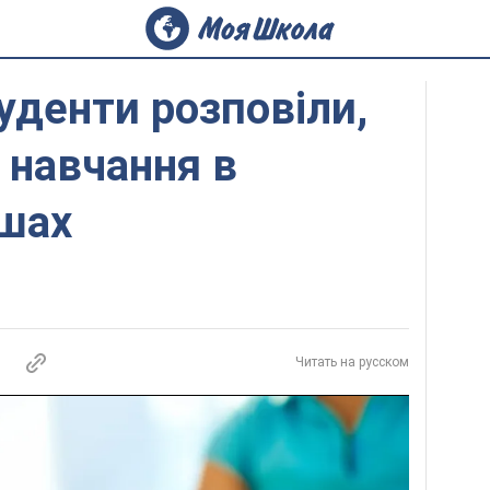
туденти розповіли,
 навчання в
ишах
Читать на русском