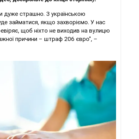
ти дуже страшно. З українською
де займатися, якщо захворіємо. У нас
ревіряє, щоб ніхто не виходив на вулицю
ажної причини – штраф 206 євро", –