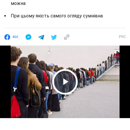
можна
При цьому якість самого огляду сумнівна
466
РУС
Play Video