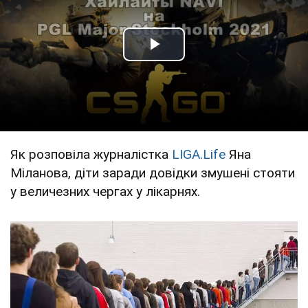
Play Video
Як розповіла журналістка
LIGA.Life
Яна
Міланова, діти заради довідки змушені стояти
у величезних чергах у лікарнях.