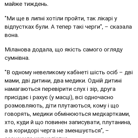
майже тиждень.
"Ми ще в липні хотіли пройти, так лікарі у
відпустках були. А тепер такі черги", – сказала
вона.
Міланова додала, що якість самого огляду
сумнівна.
"В одному невеликому кабінеті шість осіб – дві
мами, дві дитини, два медики. Одній дитині
намагаються перевірити слух і зір, друга
присідає і рахує (у масці), всі одночасно
розмовляють, діти плутаються, кому і що
говорять, медики обмінюються медкартками,
хто, куди й що повинен записувати, плутанина,
а в коридорі черга не зменшується", –