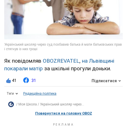
Як повідомляв
OBOZREVATEL
,
на Львівщині
покарали матір
за шкільні прогули доньки.
41
31
Підписатися
Теги
Редакційна політика
Моя Школа
Український школяр через...
Повернутися на головну OBOZ