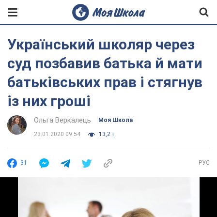
Український школяр через
суд позбавив батька й мати
батьківських прав і стягнув
із них гроші
Ольга Веркалець
Моя Школа
23.01.2020 09:54
13,2 т.
31
РУС