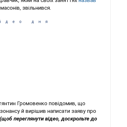
равчик, який на своїх заняттях
назвав
масонів, звільнився.
ідео дня
тянтин Громовенко повідомив, що
зонансу й вирішив написати заяву про
(щоб переглянути відео, доскрольте до