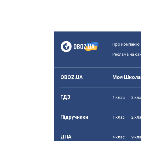
Про компанію
Реклама на сай
OBOZ.UA
Моя Школа
ГДЗ
1 клас
2 кл
Підручники
1 клас
2 кл
ДПА
4 клас
9 кл