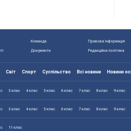
Команда
Правова інформація
ті
Документи
Редакційна політика
Світ
Спорт
Суспільство
Всі новини
Новини ос
ас
3 клас
4 клас
5 клас
6 клас
7 клас
8 клас
9 клас
ас
3 клас
4 клас
5 клас
6 клас
7 клас
8 клас
9 клас
ас
11 клас