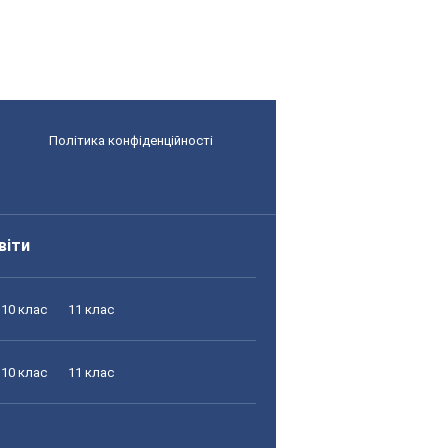
Політика конфіденційності
віти
10 клас
11 клас
10 клас
11 клас