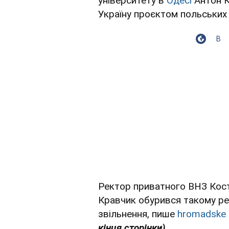
університету в
Одесі
Антон К
Україну проєктом польських 
В
Ректор приватного ВНЗ Кос
Кравчик обурився такому ре
звільнення, пише
hromadske
кінця сторінки).