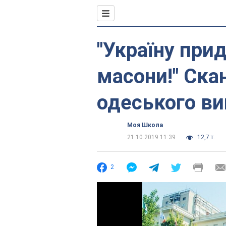
"Україну при
масони!" Ска
одеського ви
Моя Школа
21.10.2019 11:39
12,7 т.
2