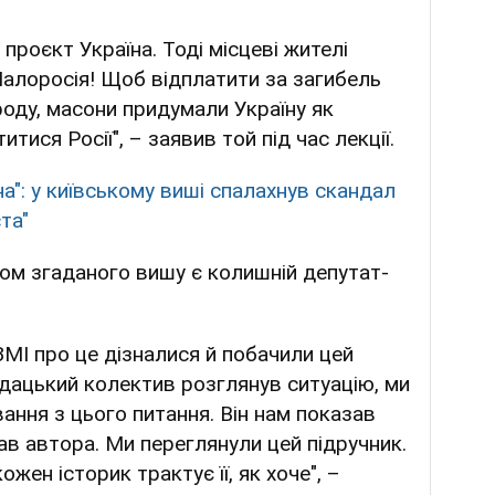
проєкт Україна. Тоді місцеві жителі
алоросія! Щоб відплатити за загибель
оду, масони придумали Україну як
тися Росії", – заявив той під час лекції.
на": у київському виші спалахнув скандал
та"
ом згаданого вишу є колишній депутат-
ЗМІ про це дізналися й побачили цей
ацький колектив розглянув ситуацію, ми
ння з цього питання. Він нам показав
вав автора. Ми переглянули цей підручник.
 кожен історик трактує її, як хоче", –