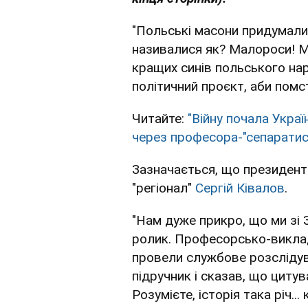
"Польські масони придумали 
називалися як? Малороси! М
кращих синів польського нар
політичний проєкт, аби помсти
Читайте:
"Війну почала Украї
через професора-"сепаратис
Зазначається, що президент
"регіонал"
Сергій Ківалов
.
"Нам дуже прикро, що ми зі 
ролик. Професорсько-виклад
провели службове розслідува
підручник і сказав, що циту
Розумієте, історія така річ...