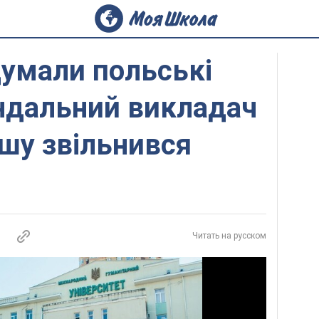
думали польські
ндальний викладач
шу звільнився
Читать на русском