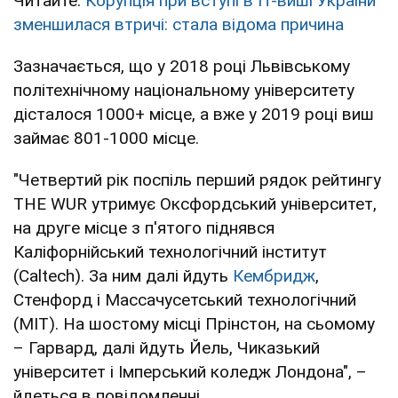
Читайте:
Корупція при вступі в ІТ-виші України
зменшилася втричі: стала відома причина
Зазначається, що у 2018 році Львівському
політехнічному національному університету
дісталося 1000+ місце, а вже у 2019 році виш
займає 801-1000 місце.
"Четвертий рік поспіль перший рядок рейтингу
THE WUR утримує Оксфордський університет,
на друге місце з п'ятого піднявся
Каліфорнійський технологічний інститут
(Caltech). За ним далі йдуть
Кембридж
,
Стенфорд і Массачусетський технологічний
(MIT). На шостому місці Прінстон, на сьомому
– Гарвард, далі йдуть Йель, Чиказький
університет і Імперський коледж Лондона", –
йдеться в повідомленні.