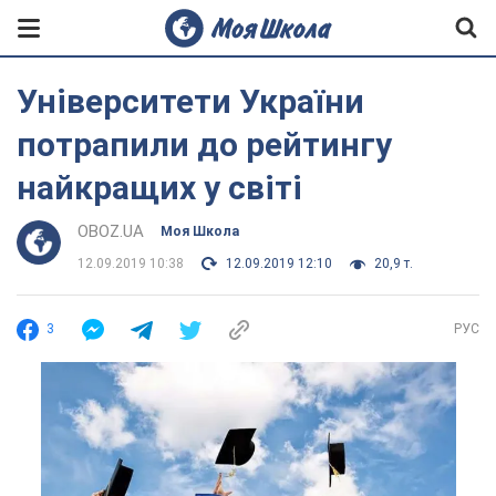
Університети України
потрапили до рейтингу
найкращих у світі
OBOZ.UA
Моя Школа
12.09.2019 10:38
12.09.2019 12:10
20,9 т.
3
РУС