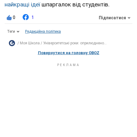
найкращі ідеї
шпаргалок від студентів.
0
1
Підписатися
Теги
Редакційна політика
Моя Школа
Університетські роки: оприлюднено...
Повернутися на головну OBOZ