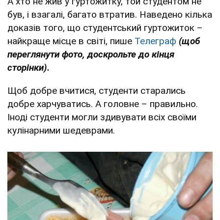
А хто не жив у гуртожитку, той студентом не
був, і взагалі, багато втратив. Наведено кілька
доказів того, що студентський гуртожиток –
найкраще місце в світі, пише
Телеграф
(щоб
переглянути фото, доскрольте до кінця
сторінки).
Щоб добре вчитися, студенти старались
добре харчуватись. А головне – правильно.
Іноді студенти могли здивувати всіх своїми
кулінарними шедеврами.