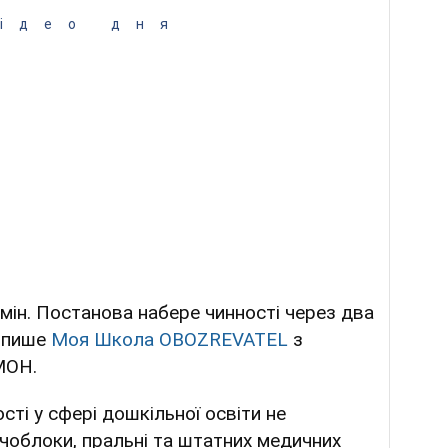
ідео дня
бмін. Постанова набере чинності через два
, пише
Моя Школа OBOZREVATEL
з
МОН.
сті у сфері дошкільної освіти не
чоблоки, пральні та штатних медичних