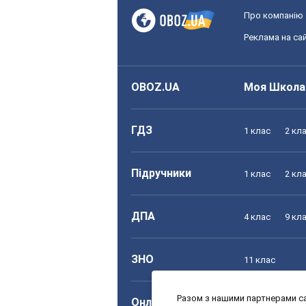
Про компанію
Реклама на сай
OBOZ.UA
Моя Школа
ГДЗ
1 клас
2 кл
Підручники
1 клас
2 кл
ДПА
4 клас
9 кл
ЗНО
11 клас
Разом з нашими партнерами са
Онлайн уроки
1 клас
2 кл