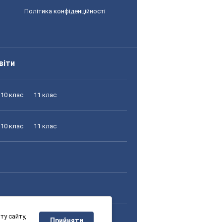
Політика конфіденційності
віти
10 клас
11 клас
10 клас
11 клас
у сайту,
10 клас
11 клас
Прийняти