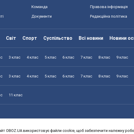
Команда
Правова інформація
ті
Документи
Редакційна політика
Світ
Спорт
Суспільство
Всі новини
Новини ос
ас
3 клас
4 клас
5 клас
6 клас
7 клас
8 клас
9 клас
ас
3 клас
4 клас
5 клас
6 клас
7 клас
8 клас
9 клас
ас
11 клас
йт OBOZ.UA використовує файли cookie, щоб забезпечити належну робот
ас
3 клас
4 клас
5 клас
6 клас
7 клас
8 клас
9 клас