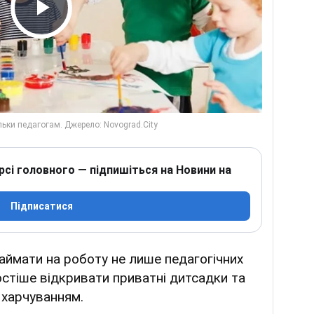
Play Video
рсі головного — підпишіться на Новини на
Підписатися
аймати на роботу не лише педагогічних
остіше відкривати приватні дитсадки та
 харчуванням.