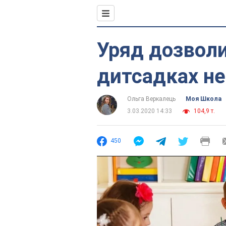
Уряд дозвол
дитсадках не
Ольга Веркалець
Моя Школа
3.03.2020 14:33
104,9 т.
450