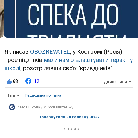
Як писав
OBOZREVATEL
, у Костромі (Росія)
троє підлітків
мали намір влаштувати теракт у
школі
, розстрілявши своїх "кривдників".
68
12
Підписатися
Теги
Редакційна політика
Моя Школа
У Росії вчительку...
Повернутися на головну OBOZ