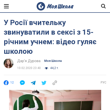
У Росії вчительку
звинуватили в сексі з 15-
річним учнем: відео гуляє
школою
Дар'я Дурова
Моя Школа
10.02.2020 23:40
44,2 т.
12
РУС