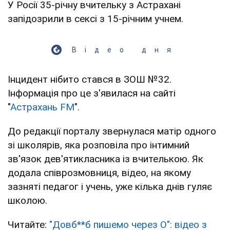
У Росії 35-річну вчительку з Астрахані
запідозрили в сексі з 15-річним учнем.
Відео дня
Інцидент нібито стався в ЗОШ №32.
Інформація про це з'явилася на сайті
"
Астрахань FM
".
До редакції порталу звернулася матір одного
зі школярів, яка розповіла про інтимний
зв'язок дев'ятикласника із вчителькою. Як
додала співрозмовниця, відео, на якому
зазняті педагог і учень, уже кілька днів гуляє
школою.
Читайте:
"Довб**б пишемо через О": відео з