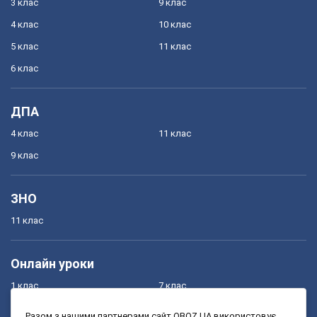
3 клас
9 клас
4 клас
10 клас
5 клас
11 клас
6 клас
ДПА
4 клас
11 клас
9 клас
ЗНО
11 клас
Онлайн уроки
1 клас
7 клас
2 клас
8 клас
Разом з нашими партнерами сайт OBOZ.UA використовує