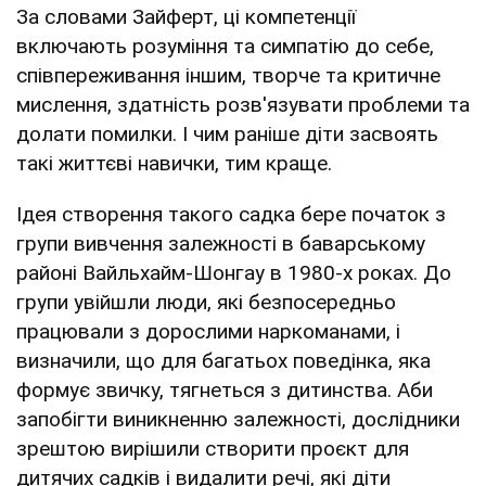
За словами Зайферт, ці компетенції
включають розуміння та симпатію до себе,
співпереживання іншим, творче та критичне
мислення, здатність розв'язувати проблеми та
долати помилки. І чим раніше діти засвоять
такі життєві навички, тим краще.
Ідея створення такого садка бере початок з
групи вивчення залежності в баварському
районі Вайльхайм-Шонгау в 1980-х роках. До
групи увійшли люди, які безпосередньо
працювали з дорослими наркоманами, і
визначили, що для багатьох поведінка, яка
формує звичку, тягнеться з дитинства. Аби
запобігти виникненню залежності, дослідники
зрештою вирішили створити проєкт для
дитячих садків і видалити речі, які діти