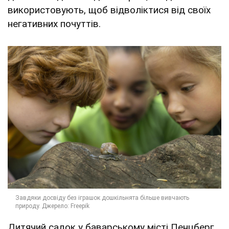
використовують, щоб відволіктися від своїх
негативних почуттів.
Дитячий садок у баварському місті Пенцберг