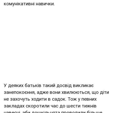
комунікативні навички.
У деяких батьків такий досвід викликає
занепокоєння, адже вони хвилюються, що діти
не захочуть ходити в садок. Тож у певних
закладах скоротили час до шести тижнів
навесні, аби дошкільнята проводили більше