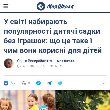
У світі набирають
популярності дитячі садки
без іграшок: що це таке і
чим вони корисні для дітей
Ольга Випирайленко
Моя Школа
4.11.2023 10:15
6,0 т.
277
0
РУС