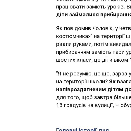
працювати замість уроків. Ві
діти займалися прибирання
Як повідомив чоловік, у четв
костюмчиках" на території ш
рвали руками, потім викидал
прибиранням замість пари ур
шостих класи, це діти віком 
"Я не розумію, це що, зараз 
на території школи?
Як взаг
напівроздягненим дітям д
для того, щоб завтра більш
18 градусів на вулиці", – о
Головні історії дня