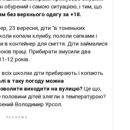
н обурений і самою ситуацією, і тим, що
м без верхнього одягу за +18.
ер, 23 вересня, діти "в тоненьких
коли копали клумбу, пололи сапками і
и в контейнер для сміття. Діти займалися
оків праці. Прибирати змусили два
11-12 років.
у всіх школах діти прибирають і копають
алі в таку погоду можна
озволити виходити на вулицю?
Це що,
е половини дітей злягли з температурою?
бурений Володимир Урсол.