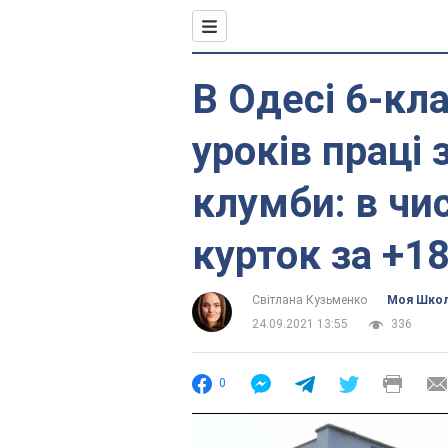
В Одесі 6-кл
уроків праці
клумби: в чис
курток за +1
Світлана Кузьменко
Моя Шко
24.09.2021 13:55
336
0