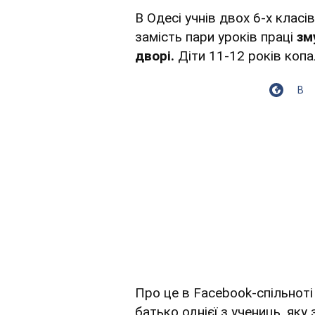
В Одесі учнів двох 6-х класі
замість пари уроків праці
зм
дворі.
Діти 11-12 років копал
В
Про це в Facebook-спільнот
батько однієї з учениць, як