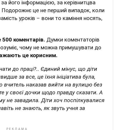
за його інформацією, за керівнитцва
 Подорожнє це не перший випадок, коли
мість уроків – вони то каміння носять,
 500 коментарів.
Думки коментаторів
розуміє, чому не можна примушувати до
важають це корисним.
вчати до праці?.. Єдиний мінус, що діти
швидше за все, це їхня ініціатива була,
що вчитель наказав вийти на вулицю без
те у своєї дочки щодо правду сказати. А
му не завадила. Діти хоч поспілкувалися
навіть не знають, як звуть учня за