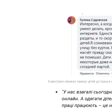
"У нас взагалі сьогодн
онлайн. А одягати діте
праці працюють – це 