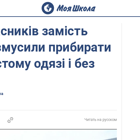
асників замість
 змусили прибирати
тому одязі і без
8
ла
Читать на русском