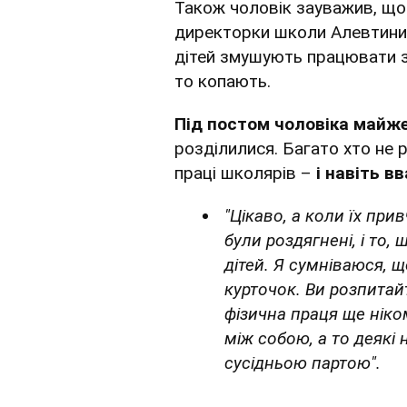
Також чоловік зауважив, що 
директорки школи Алевтини
дітей змушують працювати за
то копають.
Під постом чоловіка майже
розділилися. Багато хто не 
праці школярів –
і навіть в
"Цікаво, а коли їх при
були роздягнені, і то, 
дітей. Я сумніваюся, 
курточок. Ви розпитай
фізична праця ще ніко
між собою, а то деякі 
сусідньою партою".