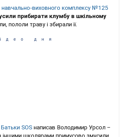
в
навчально-виховного комплексу №125
усили прибирати клумбу в шкільному
и, пололи траву і збирали її.
ідео дня
і
Батьки SOS
написав Володимир Урсол –
у з іншими школярами примусово змусили