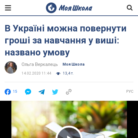
В Україні можна повернути
гроші за навчання у виші:
названо умову
Ольга Веркалець
Моя Школа
14.02.2020 11:44
13,4 т.
15
РУС