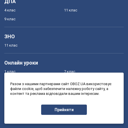
ДПА
4 клас
11 клас
9 клас
ЗНО
11 клас
Онлайн уроки
1 клас
7 клас
2 клас
8 клас
Разом з нашими партнерами сайт OBOZ.UA використовує
файли cookie, щоб забезпечити належну роботу сайту, а
3 клас
9 клас
контент та реклама відповідали вашим інтересам.
4 клас
10 клас
5 клас
11 клас
Прийняти
6 клас