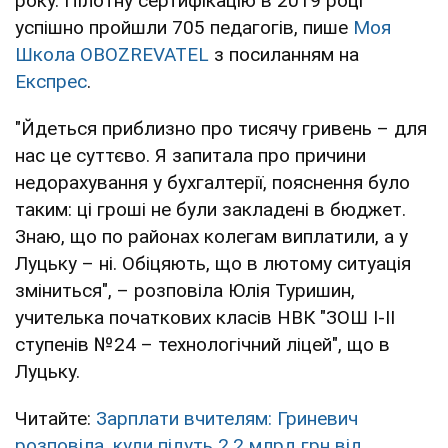
року. Пілотну сертифікацію в 2019 році
успішно пройшли 705 педагогів, пише
Моя
Школа OBOZREVATEL
з посиланням на
Експрес
.
"Йдеться приблизно про тисячу гривень – для
нас це суттєво. Я запитала про причини
недорахування у бухгалтерії, пояснення було
таким: ці гроші не були закладені в бюджет.
Знаю, що по районах колегам виплатили, а у
Луцьку – ні. Обіцяють, що в лютому ситуація
зміниться", – розповіла Юлія Туришин,
учителька початкових класів НВК "ЗОШ І-ІІ
ступенів №24 – технологічний ліцей", що в
Луцьку.
Читайте:
Зарплати вчителям: Гриневич
розповіла, куди підуть 2,2 млрд грн від