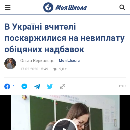
В Україні вчителі
поскаржилися на невиплату
обіцяних надбавок
Ольга Веркалець
Моя Школа
17.02.2020 15:49
9,8 т.
7
РУС