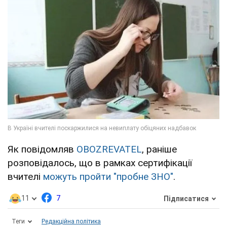
Як повідомляв
OBOZREVATEL
, раніше
розповідалось, що в рамках сертифікації
вчителі
можуть пройти "пробне ЗНО"
.
11
7
Підписатися
Теги
Редакційна політика