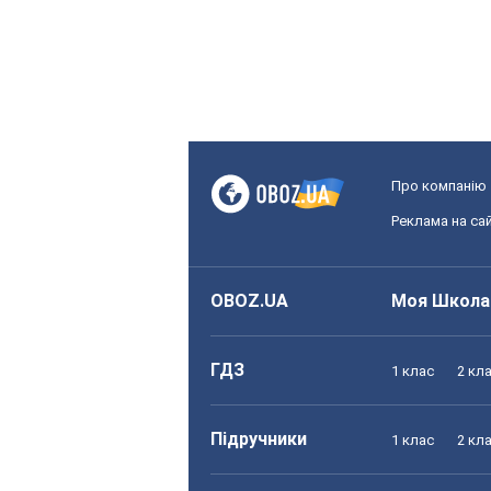
Про компанію
Реклама на сай
OBOZ.UA
Моя Школа
ГДЗ
1 клас
2 кл
Підручники
1 клас
2 кл