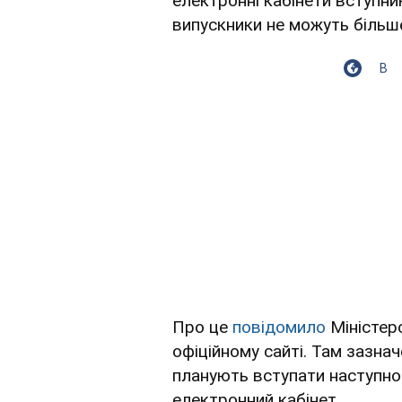
електронні кабінети вступни
випускники не можуть більш
В
Про це
повідомило
Міністерс
офіційному сайті. Там зазнач
планують вступати наступно
електронний кабінет.