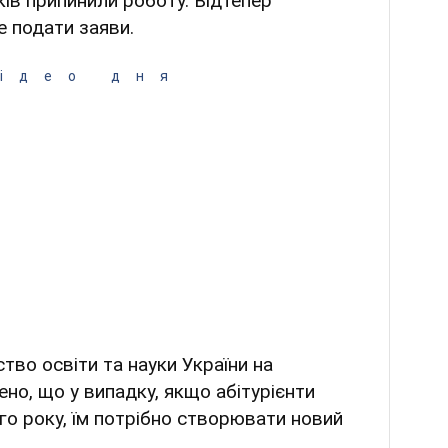
ків припинили роботу. Відтепер
е подати заяви.
ідео дня
тво освіти та науки України на
ено, що у випадку, якщо абітурієнти
го року, їм потрібно створювати новий