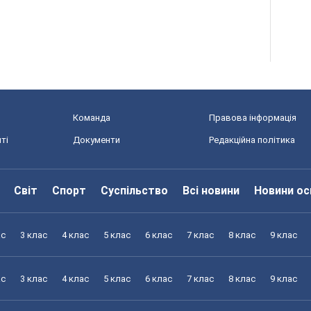
Команда
Правова інформація
ті
Документи
Редакційна політика
Світ
Спорт
Суспільство
Всі новини
Новини ос
ас
3 клас
4 клас
5 клас
6 клас
7 клас
8 клас
9 клас
ас
3 клас
4 клас
5 клас
6 клас
7 клас
8 клас
9 клас