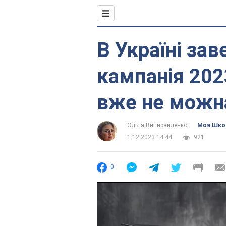
В Україні за
кампанія 202
вже не можн
Ольга Випирайленко
Моя Шко
1.12.2023 14:44
921
0