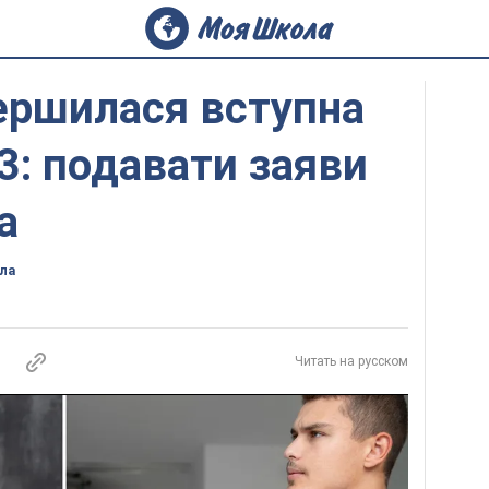
вершилася вступна
3: подавати заяви
а
ла
Читать на русском