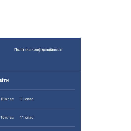
Політика конфіденційності
віти
10 клас
11 клас
10 клас
11 клас