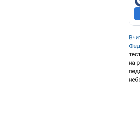
Вчи
Фед
тес
на р
пед
неб