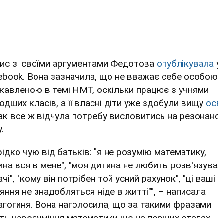
ис зі своїми аргументами Федотова
опублікувала
ebook. Вона зазначила, що не вважає себе особою
ікавленою в темі НМТ, оскільки працює з учнями
одших класів, а її власні діти уже здобули вищу
ос
ак все ж відчула потребу висловитись на резонан
.
рідко чую від батьків: "я не розумію математику,
ина вся в мене", "моя дитина не любить розв'язув
чі", "кому він потрібен той усний рахунок", "ці ваші
яння не знадобляться ніде в житті"", – написала
агогиня. Вона наголосила, що за такими фразами
їть нерозуміння математики ще на перших етапах