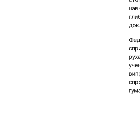
нав
гли
док
Фед
спр
рух
уче
вип
спр
гум