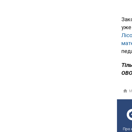
Зак
уже
Ліс
мат
пед
Тіл
OBO
М
Про 