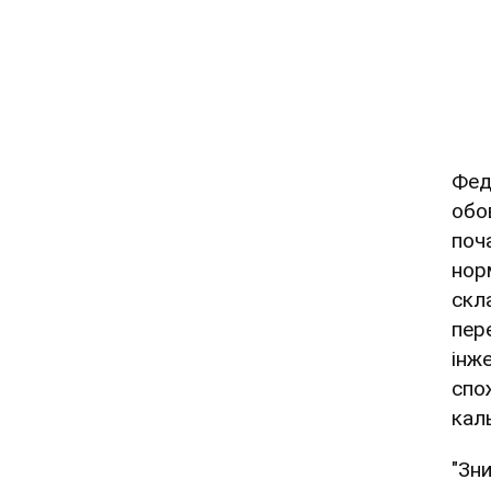
Фед
обо
поча
нор
скла
пер
інже
спо
кал
"Зн