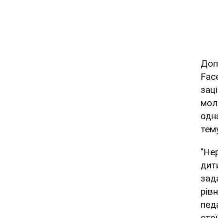
Доп
Fac
зац
мол
одн
тему
"Не
дит
зада
рівн
пед
сто