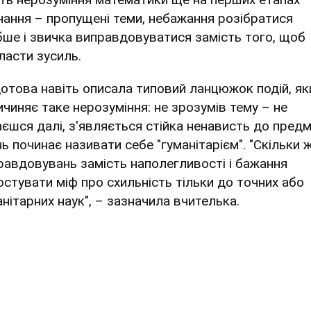
чання – пропущені теми, небажання розібратися
бше і звичка виправдовуватися замість того, щоб
ласти зусиль.
отова навіть описала типовий ланцюжок подій, як
ичиняє таке нерозуміння: не зрозумів тему – не
аєшся далі, з'являється стійка ненависть до предм
нь починає називати себе "гуманітарієм". "Скільки 
равдовувань замість наполегливості і бажання
остувати міф про схильність тільки до точних або
анітарних наук", – зазначила вчителька.