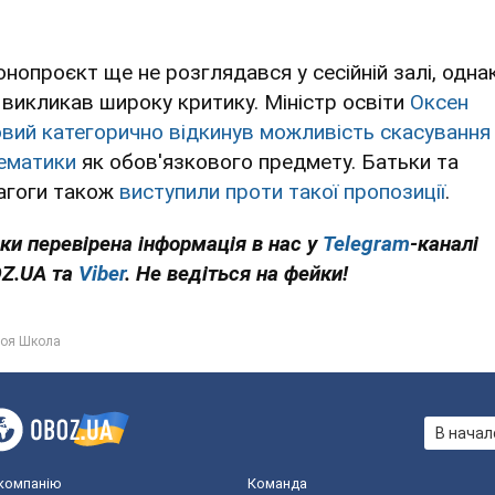
онопроєкт ще не розглядався у сесійній залі, одна
 викликав широку критику. Міністр освіти
Оксен
овий категорично відкинув можливість скасування
ематики
як обов'язкового предмету. Батьки та
агоги також
виступили проти такої пропозиції
.
ьки перевірена інформація в нас у
Telegram
-каналі
Z.UA та
Viber
. Не ведіться на фейки!
оя Школа
В начал
компанію
Команда