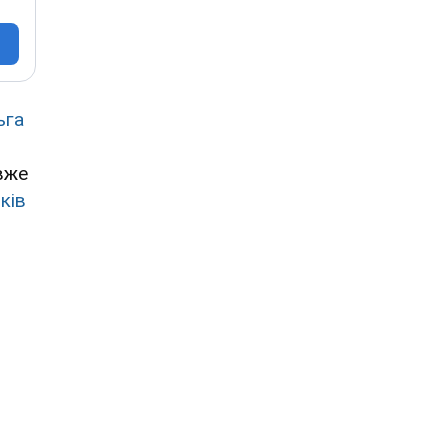
ьга
вже
ків