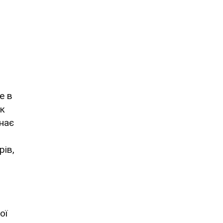
е в
як
нає
рів,
ої