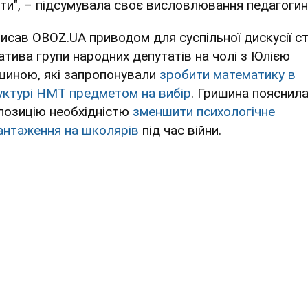
іти", – підсумувала своє висловлювання педагогин
писав OBOZ.UA приводом для суспільної дискусії с
іатива групи народних депутатів на чолі з Юлією
шиною, які запропонували
зробити математику в
уктурі НМТ предметом на вибір
. Гришина пояснил
позицію необхідністю
зменшити психологічне
антаження на школярів
під час війни.