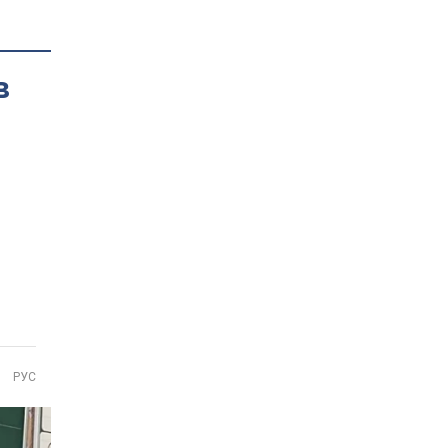
в
РУС