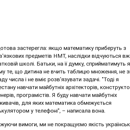
отова застерегла: якщо математику приберуть з
в'язкових предметів НМТ, наслідки відчуються вж
тковій школі. Батьки, на її думку, сприйматимуть 
му те, що дитина не вчить таблицю множення, не з
ду числа і не вміє розв'язувати задачі. "Тоді я
естану навчати майбутніх архітекторів, конструкто
нерів, програмістів. Я буду навчати майбутніх
живачів, для яких математика обмежується
ькулятором у телефоні", – написала вона.
ижуючи вимоги, ми не покращуємо якість українськ