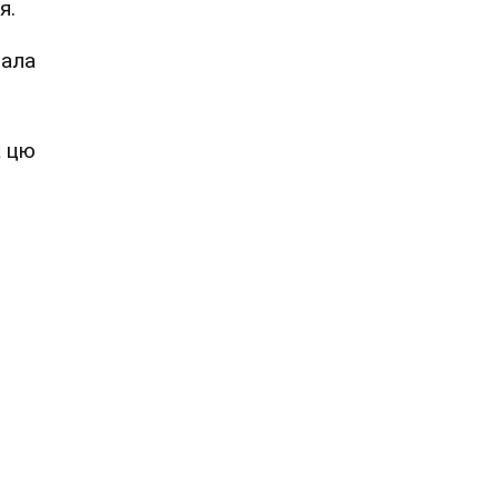
я.
тала
а цю