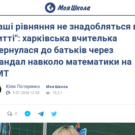
аші рівняння не знадобляться 
тті": харківська вчителька
ернулася до батьків через
андал навколо математики на
МТ
Юлія Потерянко
Моя Школа
5.07.2026 12:30
15,2 т.
0