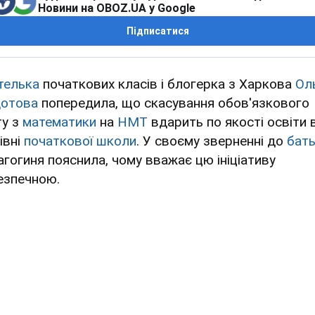
Новини на OBOZ.UA у Google
Підписатися
телька
початкових класів і блогерка з Харкова
Ол
отова
попередила, що скасування обов'язкового
ту з
математики
на
НМТ
вдарить по якості освіти 
івні
початкової школи
. У своєму зверненні до
бать
агогиня пояснила, чому вважає цю ініціативу
езпечною.