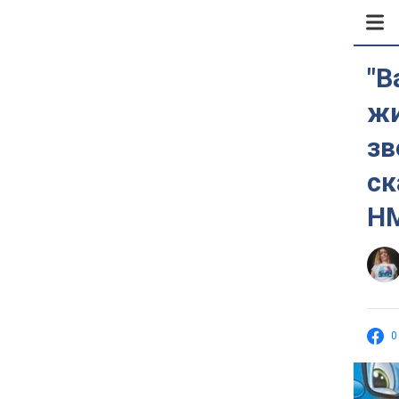
"В
жи
зв
ск
Н
0