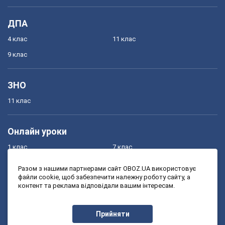
ДПА
4 клас
11 клас
9 клас
ЗНО
11 клас
Онлайн уроки
1 клас
7 клас
2 клас
8 клас
Разом з нашими партнерами сайт OBOZ.UA використовує
файли cookie, щоб забезпечити належну роботу сайту, а
3 клас
9 клас
контент та реклама відповідали вашим інтересам.
4 клас
10 клас
5 клас
11 клас
Прийняти
6 клас