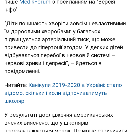
пише
MedikForum
з посиланням на "Версія
інфо".
"Діти починають хворіти зовсім невластивими
їм дорослими хворобами: у багатьох
підвищується артеріальний тиск, що може
привести до гіпертонії згодом. У деяких дітей
відбувається перебої в нервовій системі –
нервові зриви і депресії", – йдеться в
повідомленні.
Читайте:
Канікули 2019-2020 в Україні: стало
відомо, скільки і коли відпочиватимуть
школярі
У результаті дослідження американських
вчених вияснено, що у школярів
перевантажується мозок. Це може спричинити