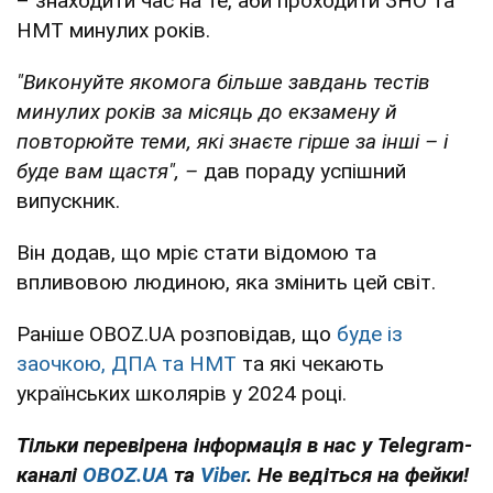
– знаходити час на те, аби проходити ЗНО та
НМТ минулих років.
"Виконуйте якомога більше завдань тестів
минулих років
за місяць до екзамену й
повторюйте теми, які знаєте гірше за інші – і
буде вам щастя", –
дав пораду успішний
випускник.
Він додав, що мріє стати відомою та
впливовою людиною, яка змінить цей світ.
Раніше OBOZ.UA розповідав, що
буде із
заочкою, ДПА та НМТ
та які чекають
українських школярів у 2024 році.
Тільки перевірена інформація в нас у Telegram-
каналі
OBOZ.UA
та
Viber
. Не ведіться на фейки!