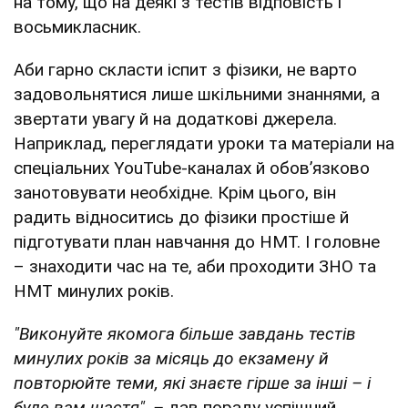
на тому, що на деякі з тестів відповість і
восьмикласник.
Аби гарно скласти іспит з фізики, не варто
задовольнятися лише шкільними знаннями, а
звертати увагу й на додаткові джерела.
Наприклад, переглядати уроки та матеріали на
спеціальних YouTube-каналах й обовʼязково
занотовувати необхідне. Крім цього, він
радить відноситись до фізики простіше й
підготувати план навчання до НМТ. І головне
– знаходити час на те, аби проходити ЗНО та
НМТ минулих років.
"Виконуйте якомога більше завдань тестів
минулих років
за місяць до екзамену й
повторюйте теми, які знаєте гірше за інші – і
буде вам щастя", –
дав пораду успішний