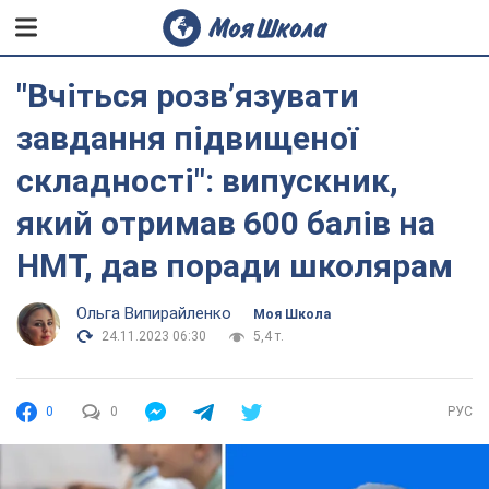
"Вчіться розв’язувати
завдання підвищеної
складності": випускник,
який отримав 600 балів на
НМТ, дав поради школярам
Ольга Випирайленко
Моя Школа
24.11.2023 06:30
5,4 т.
0
0
РУС