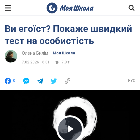
Ви егоїст? Покаже швидкий
тест на особистість
Олена Билім
Моя Школа
7.02.2026 16:01
7,8 т.
0
РУС