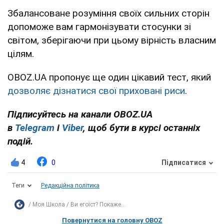
Збалансоване розуміння своїх сильних сторін
допоможе вам гармонізувати стосунки зі
світом, зберігаючи при цьому вірність власним
цілям.
OBOZ.UA пропонує ще один цікавий тест, який
дозволяє дізнатися свої приховані риси
.
Підписуйтесь на канали OBOZ.UA
в
Telegram
і
Viber
, щоб бути в курсі останніх
подій.
4
0
Підписатися
Теги
Редакційна політика
Моя Школа
Ви егоїст? Покаже...
Повернутися на головну OBOZ