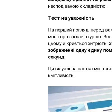
несподіваною складністю.
Тест на уважність
На перший погляд, перед ва
монітора з клавіатурою. Все
цьому й криється хитрість.
З
зображенні одну єдину поми
секунд.
Ця візуальна пастка миттєво
кмітливість.