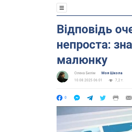
Відповідь оч
непроста: зн
малюнку
Олена Билім
Моя Школа
10.08.2025 06:01
7,2 т.
0