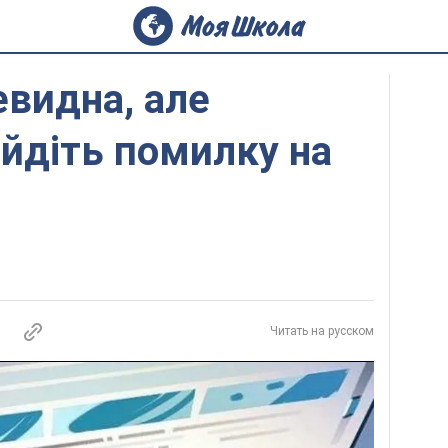
евидна, але
айдіть помилку на
Читать на русском