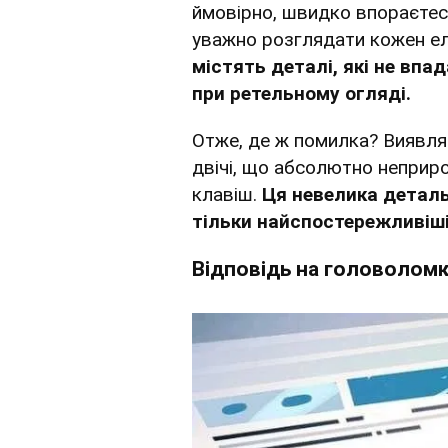
ймовірно, швидко впораєтесь
уважно розглядати кожен е
містять деталі, які не впа
при ретельному огляді.
Отже, де ж помилка? Виявля
двічі, що абсолютно неприр
клавіш.
Ця невелика деталь
тільки найспостережливіші 
Відповідь на головолом