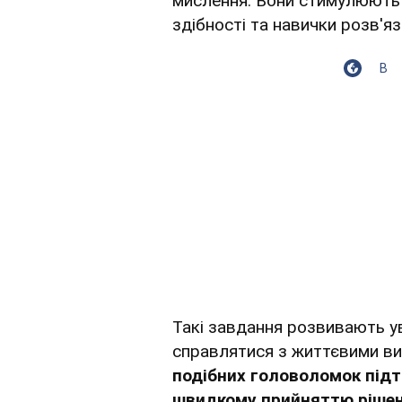
мислення. Вони стимулюють 
здібності та навички розв'я
В
Такі завдання розвивають у
справлятися з життєвими в
подібних головоломок підт
швидкому прийняттю ріше