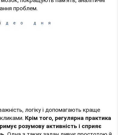
мозок, покращують пам’ять, аналітичні
зання проблем.
ідео дня
важність, логіку і допомагають краще
икликами.
Крім того, регулярна практика
римує розумову активність і сприяє
нь.
Одна з таких задач дивує простотою й