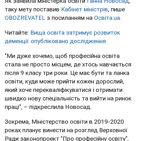
Як заявила міністерка освіти
Ганна Новосад
,
таку мету поставив
Кабінет міністрів
, пише
OBOZREVATEL
з посиланням на
Освіта.ua.
Читайте:
Вища освіта затримує розвиток
деменції: опубліковано дослідження
"Ми дуже хочемо, щоб професійна освіта
стала не просто місцем, де хтось навчається
після 9 класу три роки. Це має бути та ланка
освіти, куди може прийти кожен дорослий,
який хоче перекваліфікуватися і отримати
швидко нову спеціальність та вийти на ринок
праці", – підкреслила Новосад.
Зокрема, Міністерство освіти в 2019-2020
роках планує винести на розгляд Верховної
Ради законопроект "Про професійну освіту",