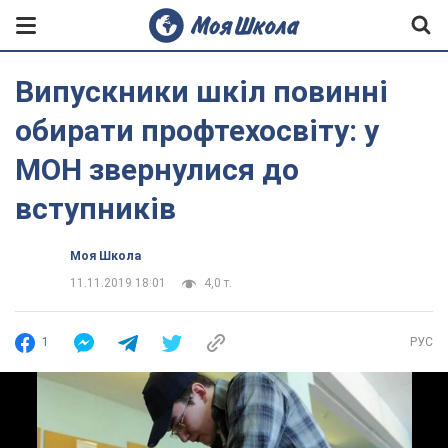
Випускники шкіл повинні
обирати профтехосвіту: у
МОН звернулися до
вступників
Моя Школа
11.11.2019 18:01
4,0 т.
1
РУС