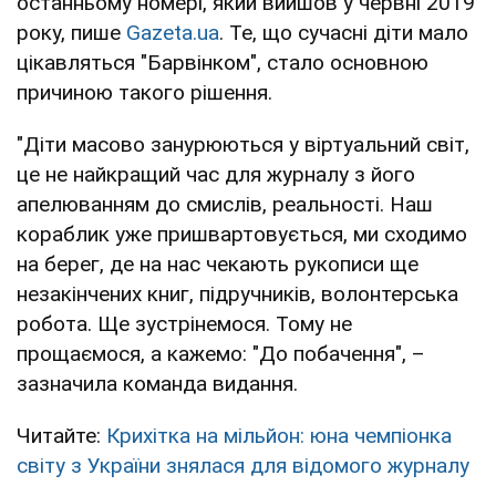
останньому номері, який вийшов у червні 2019
року, пише
Gazeta.ua
. Те, що сучасні діти мало
цікавляться "Барвінком", стало основною
причиною такого рішення.
"Діти масово занурюються у віртуальний світ,
це не найкращий час для журналу з його
апелюванням до смислів, реальності. Наш
кораблик уже пришвартовується, ми сходимо
на берег, де на нас чекають рукописи ще
незакінчених книг, підручників, волонтерська
робота. Ще зустрінемося. Тому не
прощаємося, а кажемо: "До побачення", –
зазначила команда видання.
Читайте:
Крихітка на мільйон: юна чемпіонка
світу з України знялася для відомого журналу