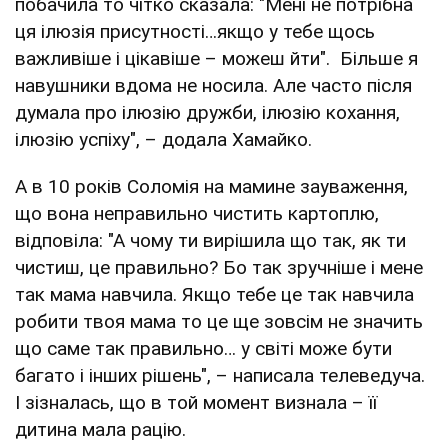
побачила то чітко сказала: "Мені не потрібна
ця ілюзія присутності…якщо у тебе щось
важливіше і цікавіше – можеш йти". Більше я
навушники вдома не носила. Але часто після
думала про ілюзію дружби, ілюзію кохання,
ілюзію успіху", – додала Хамайко.
А в 10 років Соломія на мамине зауваження,
що вона неправильно чистить картоплю,
відповіла: "А чому ти вирішила що так, як ти
чистиш, це правильно? Бо так зручніше і мене
так мама навчила. Якщо тебе це так навчила
робити твоя мама то це ще зовсім не значить
що саме так правильно… у світі може бути
багато і інших рішень", – написала телеведуча.
І зізналась, що в той момент визнала – її
дитина мала рацію.