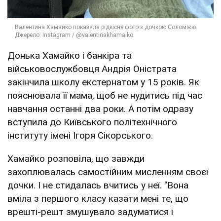
Донька Хамайко і банкіра та
військовослужбовця Андрія Оністрата
закінчила школу екстернатом у 15 років. Як
пояснювала її мама, щоб не нудитись під час
навчання останні два роки. А потім одразу
вступила до Київського політехнічного
інституту імені Ігоря Сікорського.
Хамайко розповіла, що завжди
захоплювалась самостійним мисленням своєї
дочки. І не стидалась вчитись у неї. "Вона
вміла з першого класу казати мені те, що
врешті-решт змушувало задуматися і