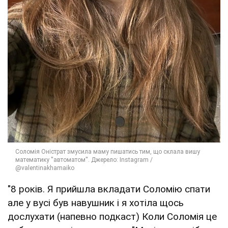
"8 років. Я прийшла вкладати Соломію спати
але у вусі був навушник і я хотіла щось
дослухати (напевно подкаст) Коли Соломія це