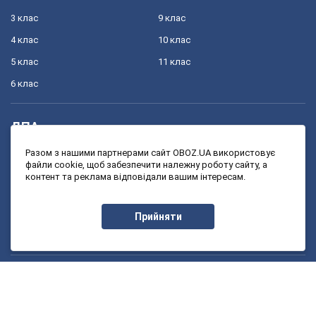
3 клас
9 клас
4 клас
10 клас
5 клас
11 клас
6 клас
ДПА
4 клас
11 клас
Разом з нашими партнерами сайт OBOZ.UA використовує
файли cookie, щоб забезпечити належну роботу сайту, а
9 клас
контент та реклама відповідали вашим інтересам.
ЗНО
Прийняти
11 клас
Онлайн уроки
1 клас
7 клас